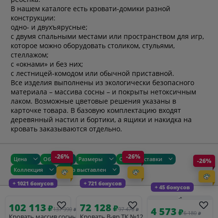
В нашем каталоге есть кровати-домики разной
конструкции:
одно- и двухъярусные;
с двумя спальными местами или пространством для игр,
которое можно оборудовать столиком, стульями,
стеллажом;
с «окнами» и без них;
с лестницей-комодом или обычной приставной.
Все изделия выполнены из экологически безопасного
материала – массива сосны – и покрыты нетоксичным
лаком. Возможные цветовые решения указаны в
карточке товара. В базовую комплектацию входят
деревянный настил и бортики, а ящики и накидка на
кровать заказываются отдельно.
-26%
-26%
Цена
Общие
Размеры
Сроки доставки
-26%
Коллекция
Товар выставлен
+ 1021 бонусов
+ 721 бонусов
+ 45 бонусов
102 113
72 128
₽
₽
4 573
137 990
97 470
₽
₽
₽
6 180
₽
Кровать массив сосны
Кровать В-яр ТК №12