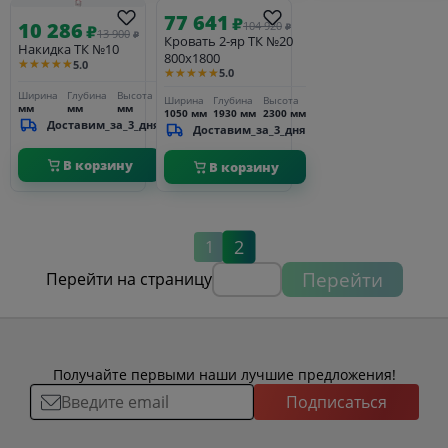
77 641
₽
10 286
104 920
₽
₽
13 900
₽
Кровать 2-яр ТК №20
Накидка ТК №10
800х1800
★★★★★
5.0
★★★★★
5.0
Ширина
Глубина
Высота
Ширина
Глубина
Высота
мм
мм
мм
1050 мм
1930 мм
2300 мм
Доставим_за_3_дня
Доставим_за_3_дня
В корзину
В корзину
2
1
Перейти
Перейти на страницу
Получайте первыми наши лучшие предложения!
Подписаться