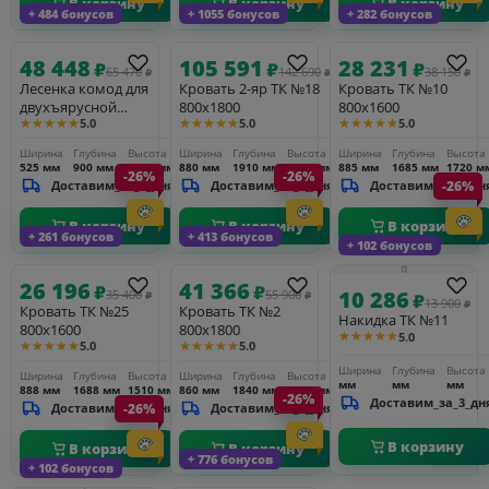
В корзину
В корзину
В корзину
+ 484 бонусов
+ 1055 бонусов
+ 282 бонусов
48 448
105 591
28 231
₽
₽
₽
65 470
142 690
38 150
₽
₽
₽
Лесенка комод для
Кровать 2-яр ТК №18
Кровать ТК №10
двухъярусной
800х1800
800х1600
★★★★★
★★★★★
★★★★★
5.0
5.0
5.0
кровати ТК
Ширина
Глубина
Высота
Ширина
Глубина
Высота
Ширина
Глубина
Высота
525 мм
900 мм
1625 мм
880 мм
1910 мм
2380 мм
885 мм
1685 мм
1720 м
-26%
-26%
Доставим_за_3_дня
Доставим_за_3_дня
Доставим_за_3_дн
-26%
В корзину
В корзину
В корзину
+ 261 бонусов
+ 413 бонусов
+ 102 бонусов
26 196
41 366
₽
₽
10 286
35 400
55 900
₽
₽
₽
13 900
₽
Кровать ТК №25
Кровать ТК №2
Накидка ТК №11
800х1600
800х1800
★★★★★
5.0
★★★★★
★★★★★
5.0
5.0
Ширина
Глубина
Высота
Ширина
Глубина
Высота
Ширина
Глубина
Высота
мм
мм
мм
888 мм
1688 мм
1510 мм
860 мм
1840 мм
1130 мм
-26%
Доставим_за_3_дн
Доставим_за_3_дня
-26%
Доставим_за_3_дня
В корзину
В корзину
В корзину
+ 776 бонусов
+ 102 бонусов