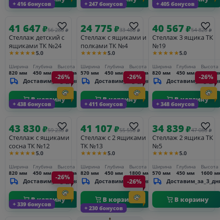
+ 416 бонусов
+ 247 бонусов
+ 405 бонусов
41 647
24 775
40 567
₽
₽
₽
56 280
33 480
54 820
₽
₽
₽
Стеллаж детский с
Стеллаж с ящиками и
Стеллаж 3 ящика ТК
ящиками ТК №24
полками ТК №4
№19
★★★★★
★★★★★
★★★★★
5.0
5.0
5.0
Ширина
Глубина
Высота
Ширина
Глубина
Высота
Ширина
Глубина
Высота
820 мм
450 мм
1340 мм
570 мм
450 мм
1340 мм
820 мм
450 мм
1160 м
-26%
-26%
-26%
Доставим_за_3_дня
Доставим_за_3_дня
Доставим_за_3_дн
В корзину
В корзину
В корзину
+ 438 бонусов
+ 411 бонусов
+ 348 бонусов
43 830
41 107
34 839
₽
₽
₽
59 230
55 550
47 080
₽
₽
₽
Стеллаж с ящиками
Стеллаж с 2 ящиками
Стеллаж 2 ящика ТК
сосна ТК №12
ТК №13
№5
★★★★★
★★★★★
★★★★★
5.0
5.0
5.0
Ширина
Глубина
Высота
Ширина
Глубина
Высота
Ширина
Глубина
Высота
820 мм
450 мм
1780 мм
820 мм
450 мм
1800 мм
570 мм
450 мм
1600 м
-26%
Доставим_за_3_дня
Доставим_за_3_дня
-26%
Доставим_за_3_дн
В корзину
В корзину
В корзину
+ 339 бонусов
+ 230 бонусов