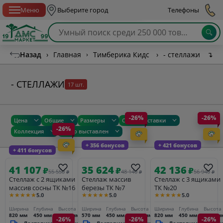
Спб с 10:00 до 21:00
Меню
Выберите город
Телефоны
Назад
›
Главная
›
Тимберика Кидс
›
- стеллажи
↴
- СТЕЛЛАЖИ
17 шт.
-26%
-26%
Цена
Общие
Размеры
Сроки доставки
-26%
Коллекция
Товар выставлен
+ 356 бонусов
+ 421 бонусов
+ 411 бонусов
41 107
35 624
42 136
₽
₽
₽
55 550
48 140
56 940
₽
₽
₽
Стеллаж с 2 ящиками
Стеллаж массив
Стеллаж с 3 ящиками
массив сосны ТК №16
березы ТК №7
ТК №20
★★★★★
★★★★★
★★★★★
5.0
5.0
5.0
Ширина
Глубина
Высота
Ширина
Глубина
Высота
Ширина
Глубина
Высота
820 мм
450 мм
1780 мм
570 мм
450 мм
1800 мм
820 мм
450 мм
1340 м
-26%
-26%
-26%