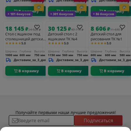
Доставим_за_3_дня
Доставим_за_3_дня
Доставим_за_3_дн
В корзину
В корзину
В корзину
+ 181 бонусов
+ 301 бонусов
+ 86 бонусов
18 145
30 125
8 606
₽
₽
₽
24 520
40 710
11 630
₽
₽
₽
Стол с ящиком под
Детский стол с 2
Детский стол для
столешницей детский
ящиками ТК №4
рисования ТК №1
★★★★★
★★★★★
★★★★★
5.0
5.0
5.0
ТК №2
Ширина
Глубина
Высота
Ширина
Глубина
Высота
Ширина
Глубина
Высота
1000 мм
600 мм
750 мм
1150 мм
560 мм
750 мм
600 мм
600 мм
580 мм
Доставим_за_3_дня
Доставим_за_3_дня
Доставим_за_3_дн
В корзину
В корзину
В корзину
Получайте первыми наши лучшие предложения!
Подписаться