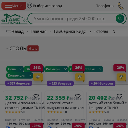
Спб с 10:00 до 21:00
Меню
Выберите город
Телефоны
Назад
›
Главная
›
Тимберика Кидс
›
- столы
↴
- СТОЛЫ
6 шт.
-26%
-26%
-26%
Цена
Общие
Размеры
Сроки доставки
Коллекция
+ 327 бонусов
+ 223 бонусов
+ 204 бонусов
32 752
22 355
20 402
₽
₽
₽
44 260
30 210
27 570
₽
₽
₽
Детский письменный
Детский стол с
Детский стол белый с
стол с ящиками ТК №5
выдвижным ящиком
1 ящиком ТК №3
★★★★★
★★★★★
★★★★★
5.0
5.0
5.0
массив сосны ТК №7
Ширина
Глубина
Высота
Ширина
Глубина
Высота
Ширина
Глубина
Высота
1150 мм
560 мм
750 мм
1000 мм
560 мм
770 мм
1000 мм
560 мм
750 мм
-26%
-26%
-26%