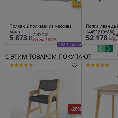
Полка с 2 полками из массива
Полка Иван да 
Айно
1445*210*880
7 830
54
5 873
52 178
Выгода 1 957
Выг
+ 58 бонусов
С ЭТИМ ТОВАРОМ ПОКУПАЮТ
-20%