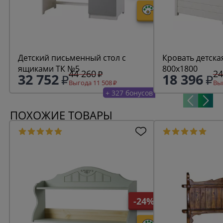
Детский письменный стол с
Кровать детска
ящиками ТК №5
800х1800
44 260
24
32 752
18 396
Выгода 11 508
Выг
+ 327 бонусов
ПОХОЖИЕ ТОВАРЫ
-24%