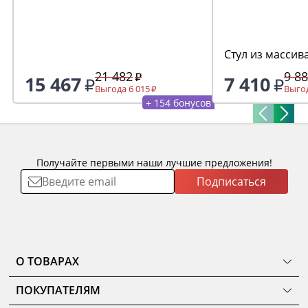
Стул из массив
21 482
9 8
15 467
7 410
Выгода 6 015
Выгод
+ 154 бонусов
Получайте первыми наши лучшие предложения!
Подписаться
О ТОВАРАХ
ТОВАРЫ
ПОКУПАТЕЛЯМ
КОМНАТЫ
Как сделать заказ
КОЛЛЕКЦИИ