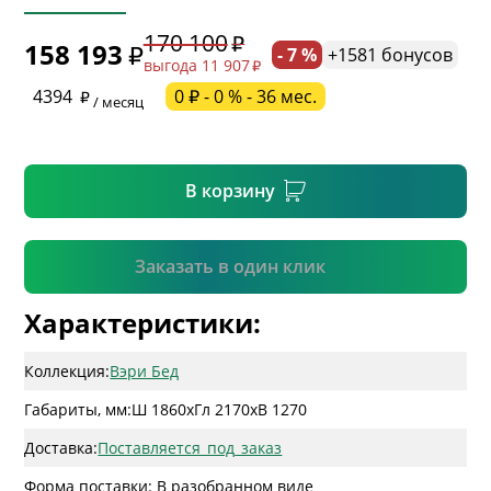
170 100
158 193
- 7 %
+1581 бонусов
выгода 11 907
* необязательное поле
4394
0 ₽ - 0 % - 36 мес.
/ месяц
* необязательное поле
В корзину
Подтвердить
Заказать в один клик
Характеристики:
Коллекция:
Вэри Бед
Габариты, мм:
Ш 1860
x
Гл 2170
x
В 1270
Доставка:
Поставляется_под_заказ
Форма поставки: В разобранном виде