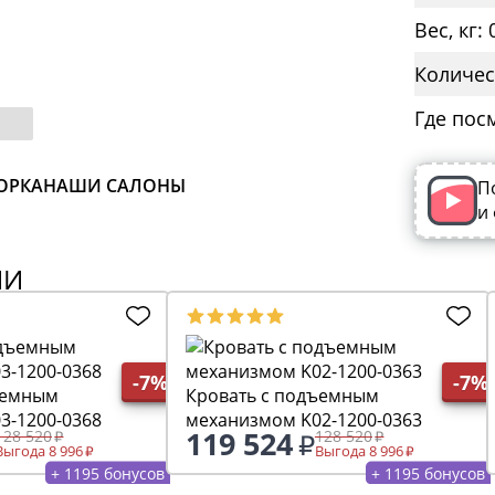
Вес, кг: 
Количес
Где пос
ОРКА
НАШИ САЛОНЫ
П
и
ИИ
-7%
-7%
ъемным
Кровать с подъемным
3-1200-0368
механизмом K02-1200-0363
119 524
128 520
128 520
Выгода 8 996
Выгода 8 996
+ 1195 бонусов
+ 1195 бонусов