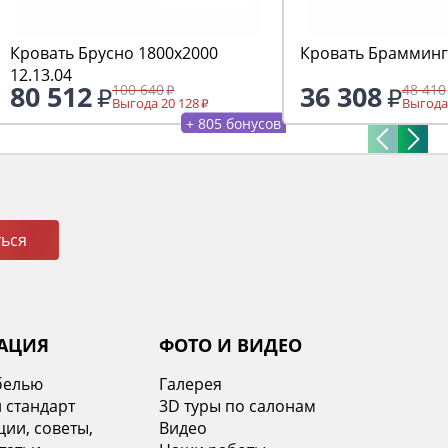
Кровать Брусно 1800х2000
Кровать Брамминг
12.13.04
80 512
36 308
100 640
48 410
Выгода 20 128
Выгода
+ 805 бонусов
ься
АЦИЯ
ФОТО И ВИДЕО
белью
Галерея
 стандарт
3D туры по салонам
ии, советы,
Видео