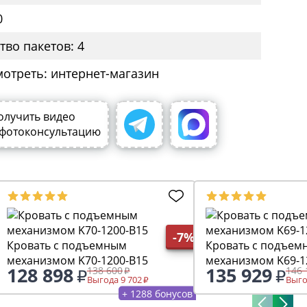
0
тво пакетов: 4
мотреть: интернет-магазин
олучить видео
 фотоконсультацию
-7%
Кровать с подъемным
Кровать с подъем
механизмом K70-1200-B15
механизмом K69-1
128 898
135 929
138 600
146 
Выгода 9 702
Выго
+ 1288 бонусов