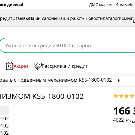
ого дерева!
ДМС-маркет - Дом мебели
кредит
Отзывы
Наши салоны
Наши работы
Новости
Каталог
Комна
Акции
Рассрочка и кредит
овать с подъемным механизмом K55-1800-0102
↴
* обязат
ИЗМОМ K55-1800-0102
166 
* необяз
4622
/ 
* необяз