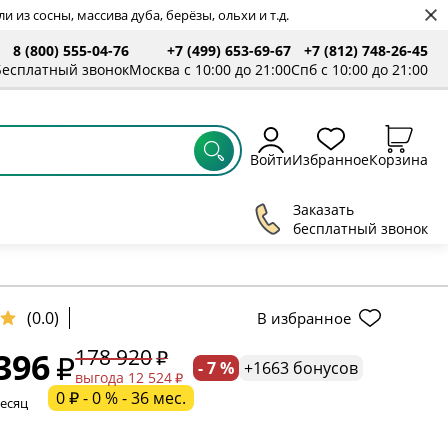
 из сосны, массива дуба, берёзы, ольхи и т.д.
8 (800) 555-04-76
+7 (499) 653-69-67
+7 (812) 748-26-45
ты
Бесплатный звонок
Москва с 10:00 до 21:00
Спб с 10:00 до 21:00
Войти
Избранное
Корзина
Заказать
бесплатный звонок
ельное поле
(0.0)
В избранное
178 920
396
- 7 %
+1663 бонусов
ательное поле
выгода 12 524
0 ₽ - 0 % - 36 мес.
месяц
ательное поле