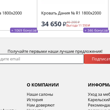
а 1800х2000
Кровать Дания № R1 1800х2000
34 650
46 200
Выгода 11 550
+ 1069 бонусов
+ 346 бонусов
Получайте первыми наши лучшие предложения!
Подписат
О КОМПАНИИ
ИНФОРМ
Наши салоны
Уход за ме
История
Карельский
х
Нам доверяют
Рекомендац