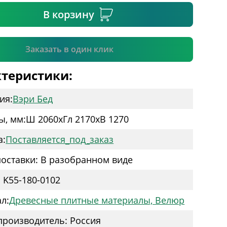
В корзину
Подтвердить
Заказать в один клик
теристики:
ия:
Вэри Бед
ы, мм:
Ш 2060
x
Гл 2170
x
В 1270
а:
Поставляется_под_заказ
оставки: В разобранном виде
: K55-180-0102
л:
Древесные плитные материалы, Велюр
производитель: Россия