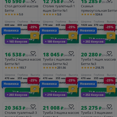
10 590
12 758
15 285
₽
₽
₽
14 120
17 010
20 380
₽
₽
₽
Стол детский массив
Столик туалетный 1
Скамья
Бетти
ящик Бетти №1
прямоугольная Бетти
★★★★★
★★★★★
★★★★★
5.0
5.0
524.6
Ширина
Глубина
Высота
Ширина
Глубина
Высота
Ширина
Глубина
Высота
600 мм
600 мм
560 мм
770 мм
445 мм
750 мм
1020 мм
370 мм
450 мм
-25%
-25%
-25%
Доставим_за_3_дня
Доставим_за_3_дня
Доставим_за_3_дн
Новинка
Новинка
Новинка
В корзину
В корзину
В корзину
+ 165 бонусов
+ 180 бонусов
+ 202 бонусов
16 538
18 045
20 280
₽
₽
₽
22 050
24 060
27 040
₽
₽
₽
Тумба 2 ящика массив
Тумба с ящиками
Тумба 1 ящик массив
Бетти №1
сосна Бетти №2
Бетти №3
★★★★★
★★★★★
★★★★★
193.7
251.56
218.75
Ширина
Глубина
Высота
Ширина
Глубина
Высота
Ширина
Глубина
Высота
470 мм
355 мм
525 мм
470 мм
355 мм
460 мм
470 мм
355 мм
650 мм
-25%
-25%
-25%
Доставим_за_3_дня
Доставим_за_3_дня
Доставим_за_3_дн
Новинка
Новинка
Новинка
В корзину
В корзину
В корзину
+ 203 бонусов
+ 210 бонусов
+ 252 бонусов
20 363
21 008
25 275
₽
₽
₽
27 150
28 010
33 700
₽
₽
₽
Столик туалетный 3
Тумба 3 ящика массив
Тумба с 3 ящиками
ящика Бетти №2
Бетти №4
массив сосны Бетти