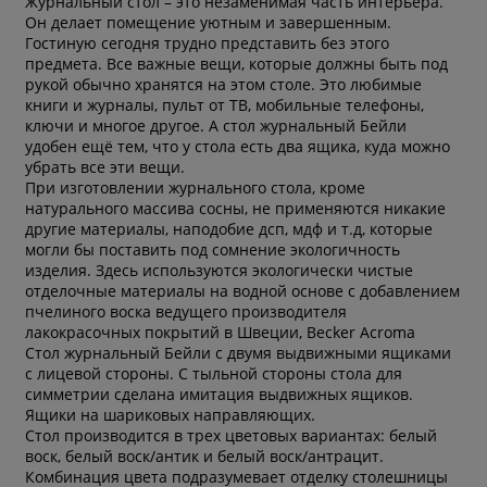
Журнальный стол – это незаменимая часть интерьера.
Он делает помещение уютным и завершенным.
Гостиную сегодня трудно представить без этого
предмета. Все важные вещи, которые должны быть под
рукой обычно хранятся на этом столе. Это любимые
книги и журналы, пульт от ТВ, мобильные телефоны,
ключи и многое другое. А стол журнальный Бейли
удобен ещё тем, что у стола есть два ящика, куда можно
убрать все эти вещи.
При изготовлении журнального стола, кроме
натурального массива сосны, не применяются никакие
другие материалы, наподобие дсп, мдф и т.д, которые
могли бы поставить под сомнение экологичность
изделия. Здесь используются экологически чистые
отделочные материалы на водной основе с добавлением
пчелиного воска ведущего производителя
лакокрасочных покрытий в Швеции, Becker Acroma
Стол журнальный Бейли с двумя выдвижными ящиками
с лицевой стороны. С тыльной стороны стола для
симметрии сделана имитация выдвижных ящиков.
Ящики на шариковых направляющих.
Стол производится в трех цветовых вариантах: белый
воск, белый воск/антик и белый воск/антрацит.
Комбинация цвета подразумевает отделку столешницы