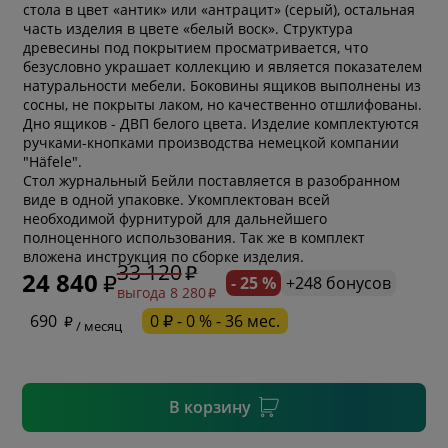
стола в цвет «антик» или «антрацит» (серый), остальная
часть изделия в цвете «белый воск». Структура
древесины под покрытием просматривается, что
безусловно украшает коллекцию и является показателем
натуральности мебели. Боковины ящиков выполнены из
сосны, не покрыты лаком, но качественно отшлифованы.
Дно ящиков - ДВП белого цвета. Изделие комплектуются
ручками-кнопками производства немецкой компании
"Häfele".
Стол журнальный Бейли поставляется в разобранном
виде в одной упаковке. Укомплектован всей
необходимой фурнитурой для дальнейшего
* обязательное поле
полноценного использования. Так же в комплект
вложена инструкция по сборке изделия.
33 120
24 840
- 25 %
+248 бонусов
выгода 8 280
* необязательное поле
690
0 ₽ - 0 % - 36 мес.
/ месяц
* необязательное поле
В корзину