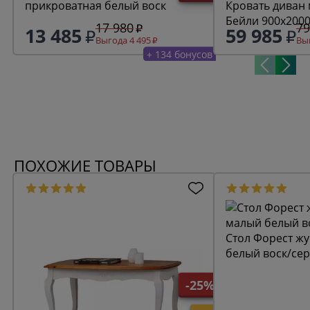
прикроватная белый воск
Кровать диван
Бейли 900х200
17 980
79
13 485
59 985
белый воск
Выгода 4 495
Выг
+ 134 бонусов
ПОХОЖИЕ ТОВАРЫ
Стол Форест ж
белый воск/се
-25%