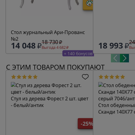
Стол журнальный Ари-Прованс
№2
18 730
24
14 048
18 993
Выгода 4 682
Выг
+ 140 бонусов
С ЭТИМ ТОВАРОМ ПОКУПАЮТ
Стул из дерева Форест 2 шт. цвет
- белый/антик
Стол обеденны
Сканди 140Х77 
серый 7046/ант
-25%