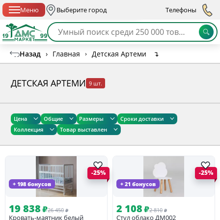
Спб с 10:00 до 21:00
Меню
Выберите город
Телефоны
Назад
›
Главная
›
Детская Артеми
↴
ДЕТСКАЯ АРТЕМИ
9 шт.
Цена
Общие
Размеры
Сроки доставки
Коллекция
Товар выставлен
-25%
-25%
+ 198 бонусов
+ 21 бонусов
19 838
2 108
₽
₽
26 450
2 810
₽
₽
Кровать-маятник белый
Стул облако ДМ002