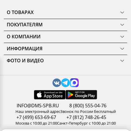
О ТОВАРАХ
ТОВАРЫ
ПОКУПАТЕЛЯМ
КОМНАТЫ
Как сделать заказ
КОЛЛЕКЦИИ
О КОМПАНИИ
Оплата
НОВИНКИ
Наши салоны
О ценах и скидках
РАСПРОДАЖА
ИНФОРМАЦИЯ
История
Подарочные сертификаты
АКЦИИ
Уход за мебелью
Нам доверяют
Доставка и сборка
ФОТО И ВИДЕО
Карельский стандарт
Новости
Замер помещения
Галерея
Рекомендации, советы, полезные статьи
Дизайнерам и архитекторам
Доп. услуги
3D туры по салонам
Политика конфиденциальности
Сотрудничество
Гарантия
Видео
Обработка персональных данных
Стань партнером ДМС-Маркет
Корпоративным клиентам
Наши работы
Сертификаты
Отзывы
Правила и условия обмена и возврата товара
Пользовательское соглашение
Вакансии
Результаты оценки труда
INFO@DMS-SPB.RU
8 (800) 555-04-76
Контакты
Наш электронный адрес
Звонок по России бесплатный
+7 (499) 653-69-67
+7 (812) 748-26-45
Москва с 10:00 до 21:00
Санкт-Петербург с 10:00 до 21:00