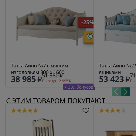
-25%
Тахта Айно №7 с мягким
Тахта Айно №2 9
изголовьем 800 х 1600
ящиками
51 980
71
38 985
53 423
Выгода 12 995
Выг
+ 389 бонусов
С ЭТИМ ТОВАРОМ ПОКУПАЮТ