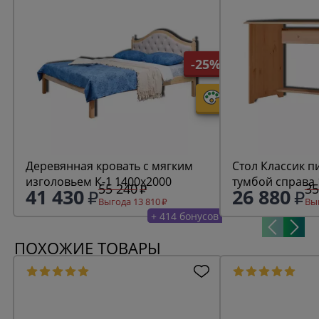
-25%
Деревянная кровать с мягким
Стол Классик 
изголовьем К-1 1400х2000
тумбой справа
55 240
35
41 430
26 880
Выгода 13 810
Выг
+ 414 бонусов
ПОХОЖИЕ ТОВАРЫ