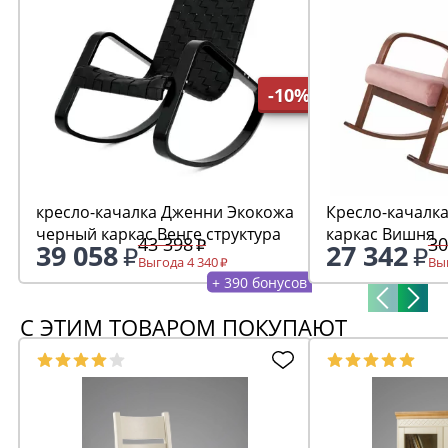
-10%
кресло-качалка Дженни Экокожа
Кресло-качалка Ирис
черный каркас Венге структура
каркас Вишня
43 398
30
39 058
27 342
Выгода 4 340
Выг
+ 390 бонусов
С ЭТИМ ТОВАРОМ ПОКУПАЮТ