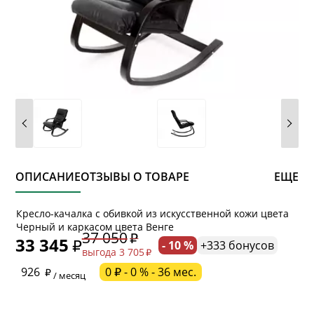
ОПИСАНИЕ
ОТЗЫВЫ О ТОВАРЕ
ЕЩЕ
* обязательное поле
Кресло-качалка с обивкой из искусственной кожи цвета
Черный и каркасом цвета Венге
37 050
33 345
- 10 %
+333 бонусов
выгода 3 705
* необязательное поле
926
0 ₽ - 0 % - 36 мес.
/ месяц
* необязательное поле