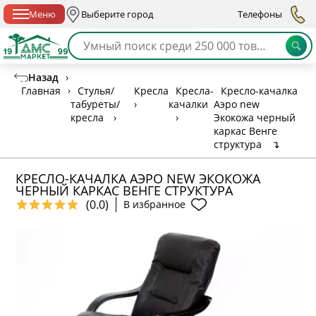
Спб с 10:00 до 21:00
Меню
Выберите город
Телефоны
Назад
›
Главная
›
Стулья/
Кресла
Кресла-
Кресло-качалка
табуреты/
›
качалки
Аэро new
кресла
›
›
Экокожа черный
каркас Венге
структура
↴
КРЕСЛО-КАЧАЛКА АЭРО NEW ЭКОКОЖА
ЧЕРНЫЙ КАРКАС ВЕНГЕ СТРУКТУРА
(0.0)
В избранное