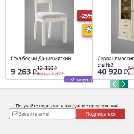
-25%
Стул белый Дания мягкий
Сервант массив
ств №3
12 350
54
9 263
40 920
Выгода 3 087
Выг
+ 92 бонусов
Получайте первыми наши лучшие предложения!
Подписаться