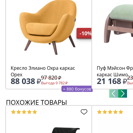
-10%
Кресло Элиано Охра каркас
Пуф Мэйсон Фреш 19 минт
Орех
каркас Шимо
97 820
23
88 038
21 168
Выгода 9 782
Выг
+ 880 бонусов
ПОХОЖИЕ ТОВАРЫ