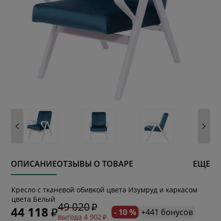
ОПИСАНИЕ
ОТЗЫВЫ О ТОВАРЕ
ЕЩЕ
* обязательное поле
Кресло с тканевой обивкой цвета Изумруд и каркасом
цвета Белый
49 020
44 118
- 10 %
+441 бонусов
выгода 4 902
* необязательное поле