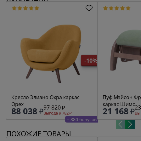
-10%
Кресло Элиано Охра каркас
Пуф Мэйсон Фреш 19 минт
Орех
каркас Шимо
97 820
23
88 038
21 168
Выгода 9 782
Выг
+ 880 бонусов
ПОХОЖИЕ ТОВАРЫ