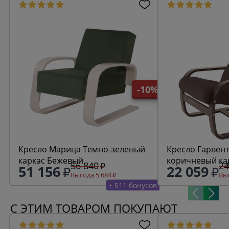
-10%
Кресло Марица Темно-зеленый
Кресло Гарвента фреш
каркас Бежевый
56 840
24
51 156
22 059
Выгода 5 684
Выг
+ 511 бонусов
С ЭТИМ ТОВАРОМ ПОКУПАЮТ