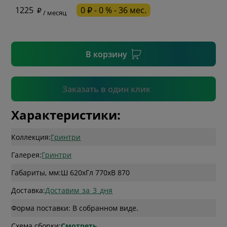
1225
0 ₽ - 0 % - 36 мес.
/ месяц
* необязательное поле
В корзину
Подтвердить
Заказать в один клик
Характеристики:
Коллекция:
Гринтри
Галерея:
Гринтри
Габариты, мм:
Ш 620
x
Гл 770
x
В 870
Доставка:
Доставим_за_3_дня
Форма поставки: В собранном виде.
Схема сборки:
Смотреть