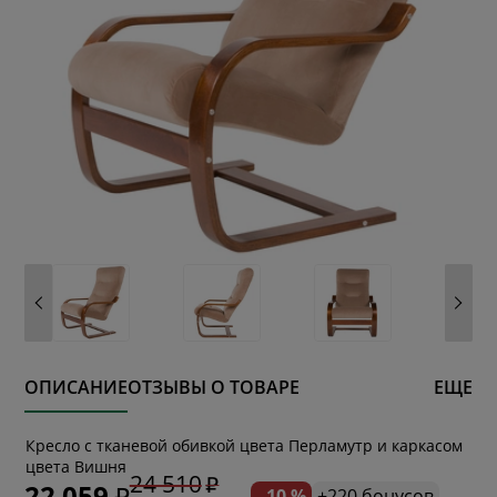
ОПИСАНИЕ
ОТЗЫВЫ О ТОВАРЕ
ЕЩЕ
* обязательное поле
Кресло с тканевой обивкой цвета Перламутр и каркасом
цвета Вишня
24 510
22 059
- 10 %
+220 бонусов