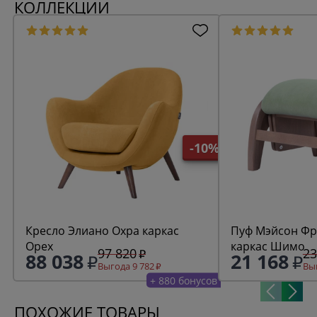
КОЛЛЕКЦИИ
-10%
Кресло Элиано Охра каркас
Пуф Мэйсон Фреш 19 минт
Орех
каркас Шимо
97 820
23
88 038
21 168
Выгода 9 782
Выг
+ 880 бонусов
ПОХОЖИЕ ТОВАРЫ