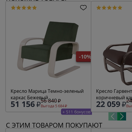
-10%
Кресло Марица Темно-зеленый
Кресло Гарвента фреш
каркас Бежевый
56 840
24
51 156
22 059
Выгода 5 684
Выг
+ 511 бонусов
С ЭТИМ ТОВАРОМ ПОКУПАЮТ