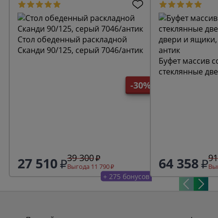
Стол обеденный раскладной
Сканди 90/125, серый 7046/антик
Буфет массив с
стеклянные две
двери и ящики,
-30%
антик
39 300
91
27 510
64 358
Выгода 11 790
Выг
+ 275 бонусов