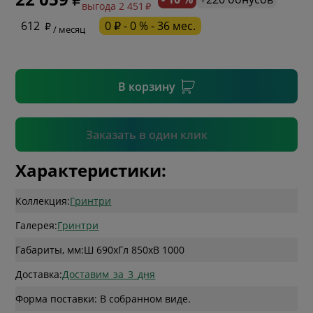
выгода 2 451
* необязательное поле
612
0 ₽ - 0 % - 36 мес.
/ месяц
* необязательное поле
В корзину
Подтвердить
Заказать в один клик
Характеристики:
Коллекция:
Гринтри
Галерея:
Гринтри
Габариты, мм:
Ш 690
x
Гл 850
x
В 1000
Доставка:
Доставим_за_3_дня
Форма поставки: В собранном виде.