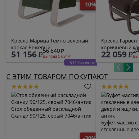
-10%
Кресло Марица Темно-зеленый
Кресло Гарвента фреш
каркас Бежевый
56 840
24
51 156
22 059
Выгода 5 684
Выг
+ 511 бонусов
С ЭТИМ ТОВАРОМ ПОКУПАЮТ
Стол обеденный раскладной
Сканди 90/125, серый 7046/антик
Буфет массив с
стеклянные две
двери и ящики,
-30%