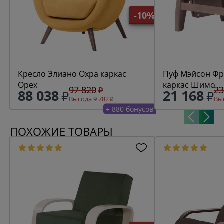
-10%
Кресло Элиано Охра каркас
Пуф Мэйсон Фреш 19 минт
Орех
каркас Шимо
97 820
23
88 038
21 168
Выгода 9 782
Выг
+ 880 бонусов
ПОХОЖИЕ ТОВАРЫ