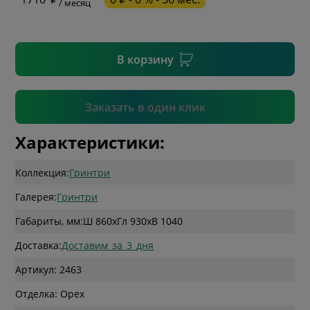
/ месяц
* необязательное поле
В корзину
Подтвердить
Заказать в один клик
Характеристики:
Коллекция:
Гринтри
Галерея:
Гринтри
Габариты, мм:
Ш 860
x
Гл 930
x
В 1040
Доставка:
Доставим_за_3_дня
Артикул: 2463
Отделка: Орех