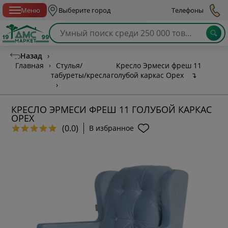
Спб с 10:00 до 21:00
Меню
Выберите город
Телефоны
Назад
›
Главная
›
Стулья/
Кресло Эрмеси фреш 11
табуреты/кресла
голубой каркас Орех
↴
›
КРЕСЛО ЭРМЕСИ ФРЕШ 11 ГОЛУБОЙ КАРКАС
ОРЕХ
(0.0)
В избранное