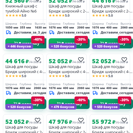
52 560
52 052
44 616
₽
₽
₽
70 080
74 360
74 360
₽
₽
₽
Книжный шкаф с
Шкаф для посуды
Шкаф для посуды
тумбой Айно №6
Бридж широкий с 2-
Бридж широкий с 2-
★★★★★
★★★★★
★★★★★
5.0
5.0
5.0
мя стеклянными
мя стеклянными
дверями и 2-мя
дверями и 2-мя
Ширина
Глубина
Высота
Ширина
Глубина
Высота
Ширина
Глубина
Высота
глухими дверями
глухими дверями
1050 мм
355 мм
1630 мм
1076 мм
400 мм
2060 мм
1076 мм
400 мм
2060 м
браун/серый 7012
белый лак
Доставим_за_3_дня
Доставим_сегодня
Доставим_сегодня
-40%
-30%
-30%
В корзину
В корзину
В корзину
+ 446 бонусов
+ 520 бонусов
+ 520 бонусов
44 616
52 052
52 052
₽
₽
₽
74 360
74 360
74 360
₽
₽
₽
Шкаф для посуды
Шкаф для посуды
Шкаф для посуды
Бридж широкий с 4-
Бридж широкий с 4-
Бридж широкий с 4-
★★★★★
★★★★★
★★★★★
5.0
5.0
5.0
мя стеклянными
мя стеклянными
мя стеклянными
дверями белый лак
дверями браун/
дверями браун/
Ширина
Глубина
Высота
Ширина
Глубина
Высота
Ширина
Глубина
Высота
серый 7012
белый лак
1076 мм
400 мм
2060 мм
1076 мм
400 мм
2060 мм
1076 мм
400 мм
2060 м
Доставим_сегодня
Доставим_сегодня
Доставим_сегодня
-30%
-40%
-30%
В корзину
В корзину
В корзину
+ 520 бонусов
+ 479 бонусов
+ 559 бонусов
52 052
47 976
55 972
₽
₽
₽
74 360
79 960
79 960
₽
₽
₽
Шкаф для посуды
Шкаф для посуды
Шкаф для посуды
Бридж широкий с 2-
Бридж широкий с 2-
Бридж широкий с 2-