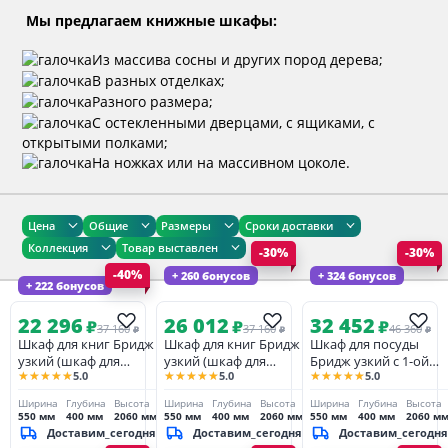
Мы предлагаем книжные шкафы:
Из массива сосны и других пород дерева;
В разных отделках;
Разного размера;
С остекленными дверцами, с ящиками, с
открытыми полками;
На ножках или на массивном цоколе.
Цена
Общие
Размеры
Сроки доставки
Коллекция
Товар выставлен
-30%
-30%
-40%
+ 260 бонусов
+ 324 бонусов
+ 222 бонусов
22 296
26 012
32 452
₽
₽
₽
37 160
37 160
46 360
₽
₽
₽
Шкаф для книг Бридж
Шкаф для книг Бридж
Шкаф для посуды
узкий (шкаф для
узкий (шкаф для
Бридж узкий с 1-ой
★★★★★
★★★★★
★★★★★
5.0
5.0
5.0
посуды 00) белый лак
посуды 00) браун
стеклянной дверью и
1 глухой дверью
Ширина
Глубина
Высота
Ширина
Глубина
Высота
Ширина
Глубина
Высота
браун/белый лак
550 мм
400 мм
2060 мм
550 мм
400 мм
2060 мм
550 мм
400 мм
2060 м
Доставим_сегодня
Доставим_сегодня
Доставим_сегодня