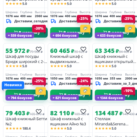
★★★★★
★★★★★
★★★★★
5.0
5.0
5.0
мя стеклянными
мя стеклянными
мя стеклянными
дверями и 2-мя
дверями и 4-мя
дверями и 4-мя
Ширина
Глубина
Высота
Ширина
Глубина
Высота
Ширина
Глубина
Высота
глухими дверями
ящиками белый лак
ящиками браун/
1076 мм
400 мм
2060 мм
1076 мм
400 мм
2060 мм
1076 мм
400 мм
2060 м
-25%
-25%
браун/белый лак
белый лак
Доставим_сегодня
Доставим_сегодня
Доставим_сегодня
-30%
В корзину
В корзину
В корзину
+ 559 бонусов
+ 604 бонусов
+ 633 бонусов
55 972
60 465
63 345
₽
₽
₽
79 960
80 620
84 460
₽
₽
₽
Шкаф для посуды
Книжный шкаф с
Шкаф книжный с
Бридж широкий с 2-
выдвижными
ящиками открытый
★★★★★
★★★★★
★★★★★
5.0
5.0
5.0
мя стеклянными
ящиками «Айно» №7
Айно №4
дверями и 4-мя
Ширина
Глубина
Высота
Ширина
Глубина
Высота
Ширина
Глубина
Высота
ящиками браун/
1076 мм
400 мм
2060 мм
1050 мм
355 мм
1630 мм
1050 мм
355 мм
2000 м
-25%
-24%
белый лак
Доставим_сегодня
Доставим_за_3_дня
Доставим_за_3_дн
Новинка
-10%
В корзину
В корзину
В корзину
+ 794 бонусов
+ 821 бонусов
+ 1344 бонусов
79 403
82 110
134 487
₽
₽
₽
105 870
109 480
149 430
₽
₽
Шкаф книжный Бетти
Шкаф книжный с
Стеллаж
№2
ящиками Айно №3
Miranda&Serena
★★★★★
★★★★★
★★★★★
180.4
5.0
5.0
ST9130N
Ширина
Глубина
Высота
Ширина
Глубина
Высота
Ширина
Глубина
Высота