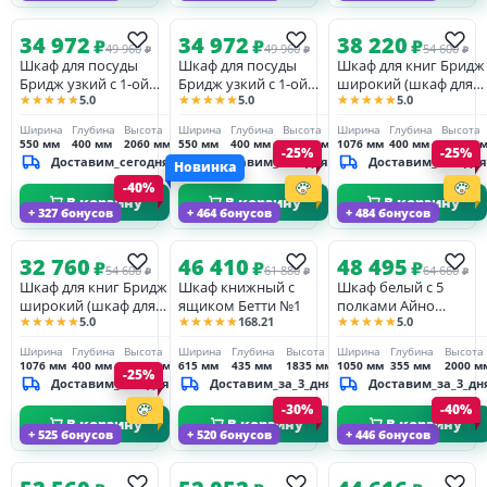
34 972
34 972
38 220
₽
₽
₽
49 960
49 960
54 600
₽
₽
₽
Шкаф для посуды
Шкаф для посуды
Шкаф для книг Бридж
Бридж узкий с 1-ой
Бридж узкий с 1-ой
широкий (шкаф для
★★★★★
★★★★★
★★★★★
5.0
5.0
5.0
стеклянной дверью и
стеклянной дверью и
посуды 000) браун
2-мя ящиками браун/
2-мя ящиками браун/
Ширина
Глубина
Высота
Ширина
Глубина
Высота
Ширина
Глубина
Высота
серый 7012
белый лак
550 мм
400 мм
2060 мм
550 мм
400 мм
2060 мм
1076 мм
400 мм
2060 м
-25%
-25%
Доставим_сегодня
Доставим_сегодня
Доставим_сегодня
Новинка
-40%
В корзину
В корзину
В корзину
+ 327 бонусов
+ 464 бонусов
+ 484 бонусов
32 760
46 410
48 495
₽
₽
₽
54 600
61 880
64 660
₽
₽
₽
Шкаф для книг Бридж
Шкаф книжный с
Шкаф белый с 5
широкий (шкаф для
ящиком Бетти №1
полками Айно
★★★★★
★★★★★
★★★★★
5.0
168.21
5.0
посуды 000) белый
книжный №5
лак
Ширина
Глубина
Высота
Ширина
Глубина
Высота
Ширина
Глубина
Высота
1076 мм
400 мм
2060 мм
615 мм
435 мм
1835 мм
1050 мм
355 мм
2000 м
-25%
Доставим_сегодня
Доставим_за_3_дня
Доставим_за_3_дн
-30%
-40%
В корзину
В корзину
В корзину
+ 525 бонусов
+ 520 бонусов
+ 446 бонусов