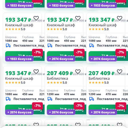
В корзину
В корзину
В корзину
+ 1933 бонусов
+ 1933 бонусов
+ 1933 бонусов
193 347
193 347
193 347
₽
₽
₽
207 900
207 900
207 900
₽
₽
Книжный шкаф
Книжный шкаф
Книжный шкаф
★★★★★
★★★★★
★★★★★
5.0
5.0
5.0
Ширина
Глубина
Высота
Ширина
Глубина
Высота
Ширина
Глубина
Выс
1080 мм
450 мм
2210 мм
1080 мм
450 мм
2210 мм
1080 мм
450 мм
22
Поставляется_под_заказ
Поставляется_под_заказ
Поставляется_под
-7%
-7%
-7%
В корзину
В корзину
В корзину
+ 1933 бонусов
+ 2074 бонусов
+ 2074 бонусов
193 347
207 409
207 409
₽
₽
₽
207 900
223 020
223 020
₽
₽
Книжный шкаф
Библиотека
Библиотека
★★★★★
★★★★★
★★★★★
5.0
5.0
5.0
Ширина
Глубина
Высота
Ширина
Глубина
Высота
Ширина
Глубина
Выс
1080 мм
450 мм
2210 мм
1290 мм
470 мм
2200 мм
1290 мм
470 мм
22
Поставляется_под_заказ
Поставляется_под_заказ
Поставляется_под
-7%
-7%
-7%
В корзину
В корзину
В корзину
+ 2074 бонусов
+ 2074 бонусов
+ 2074 бонусов
207 409
207 409
207 409
₽
₽
₽
223 020
223 020
₽
₽