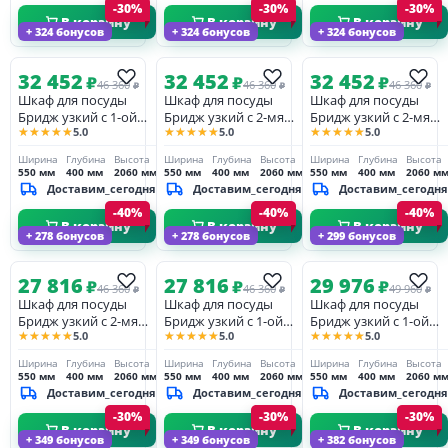
-30%
-30%
-30%
В корзину
В корзину
В корзину
+ 324 бонусов
+ 324 бонусов
+ 324 бонусов
32 452
32 452
32 452
₽
₽
₽
46 360
46 360
46 360
₽
₽
₽
Шкаф для посуды
Шкаф для посуды
Шкаф для посуды
Бридж узкий с 1-ой
Бридж узкий с 2-мя
Бридж узкий с 2-мя
★★★★★
★★★★★
★★★★★
5.0
5.0
5.0
стеклянной дверью и
стеклянными
стеклянными
1 глухой дверью
дверями браун/
дверями браун/
Ширина
Глубина
Высота
Ширина
Глубина
Высота
Ширина
Глубина
Высота
браун/ серый 7012
белый лак
серый 7012
550 мм
400 мм
2060 мм
550 мм
400 мм
2060 мм
550 мм
400 мм
2060 м
Доставим_сегодня
Доставим_сегодня
Доставим_сегодня
-40%
-40%
-40%
В корзину
В корзину
В корзину
+ 278 бонусов
+ 278 бонусов
+ 299 бонусов
27 816
27 816
29 976
₽
₽
₽
46 360
46 360
49 960
₽
₽
₽
Шкаф для посуды
Шкаф для посуды
Шкаф для посуды
Бридж узкий с 2-мя
Бридж узкий с 1-ой
Бридж узкий с 1-ой
★★★★★
★★★★★
★★★★★
5.0
5.0
5.0
стеклянными
стеклянной дверью и
стеклянной дверью и
дверями белый лак
1 глухой дверью
2-мя ящиками белый
Ширина
Глубина
Высота
Ширина
Глубина
Высота
Ширина
Глубина
Высота
белый лак
лак
550 мм
400 мм
2060 мм
550 мм
400 мм
2060 мм
550 мм
400 мм
2060 м
Доставим_сегодня
Доставим_сегодня
Доставим_сегодня
-30%
-30%
-30%
В корзину
В корзину
В корзину
+ 349 бонусов
+ 349 бонусов
+ 382 бонусов