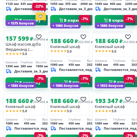
1120 мм
435 мм
2070 мм
1050 мм
355 мм
2000 мм
1040 мм
400 мм
2200 м
-22%
Доставим_за_3_дня
Доставим_за_3_дня
Доставим_за_3_дн
-7%
-7%
В корзину
В корзину
В корзину
+ 1575 бонусов
+ 1886 бонусов
+ 1886 бонусов
157 599
₽
188 660
188 660
202 050
₽
₽
₽
202 860
202 860
₽
Шкаф массив дуба
Книжный шкаф
Книжный шкаф
Фердинанд с
★★★★★
★★★★★
5.0
5.0
★★★★★
5.0
витриной ОВ 02
Ширина
Глубина
Высота
Ширина
Глубина
Выс
Ширина
Глубина
Высота
1080 мм
450 мм
2020 мм
1080 мм
450 мм
20
1390 мм
380 мм
1900 мм
Поставляется_под_заказ
Поставляется_под
Доставим_за_3_дня
-7%
-7%
-7%
В корзину
В корзину
В корзину
+ 1886 бонусов
+ 1886 бонусов
+ 1933 бонусов
188 660
188 660
193 347
₽
₽
₽
202 860
202 860
207 900
₽
₽
Книжный шкаф
Книжный шкаф
Книжный шкаф
★★★★★
★★★★★
★★★★★
5.0
5.0
5.0
Ширина
Глубина
Высота
Ширина
Глубина
Высота
Ширина
Глубина
Выс
1080 мм
450 мм
2020 мм
1080 мм
450 мм
2020 мм
1080 мм
450 мм
22
Поставляется_под_заказ
Поставляется_под_заказ
Поставляется_под
-7%
-7%
-7%