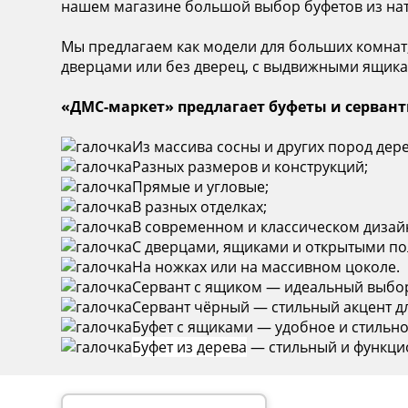
нашем магазине большой выбор буфетов из нату
Мы предлагаем как модели для больших комнат,
дверцами или без дверец, с выдвижными ящика
«ДМС-маркет» предлагает буфеты и сервант
Из массива сосны и других пород дере
Разных размеров и конструкций;
Прямые и угловые;
В разных отделках;
В современном и классическом дизай
С дверцами, ящиками и открытыми по
На ножках или на массивном цоколе.
Сервант с ящиком
— идеальный выбор 
Сервант чёрный
— стильный акцент д
Буфет с ящиками
— удобное и стильно
Буфет из дерева
— стильный и функцио