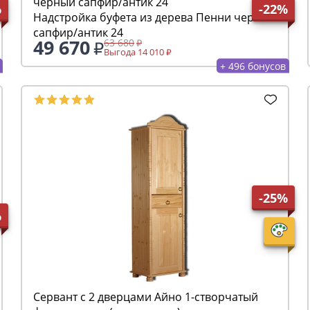
%
-22%
Надстройка буфета из дерева Пенни черный
сапфир/антик 24
49 670
63 680
Выгода 14 010
+ 496 бонусов
-25%
%
Сервант с 2 дверцами Айно 1-створчатый