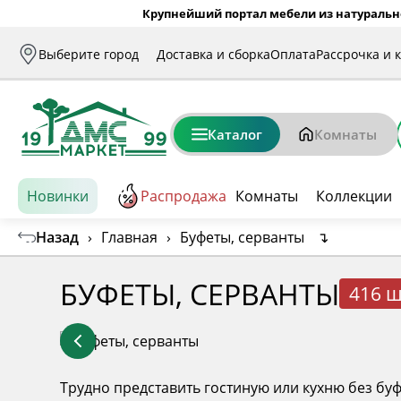
Крупнейший портал мебели из натуральн
Выберите город
Доставка и сборка
Оплата
Рассрочка и 
Каталог
Комнаты
Новинки
Распродажа
Комнаты
Коллекции
Назад
›
Главная
›
Буфеты, серванты
↴
БУФЕТЫ, СЕРВАНТЫ
416 ш
Трудно представить гостиную или кухню без буф