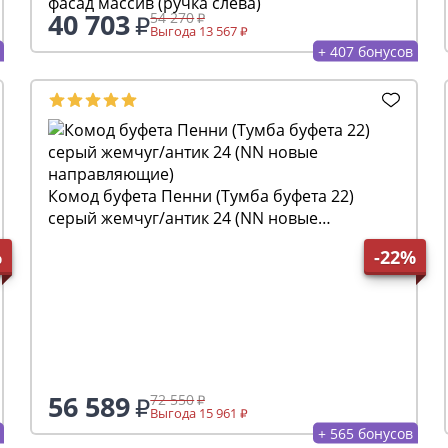
фасад массив (ручка слева)
40 703
54 270
Выгода 13 567
+ 407 бонусов
Комод буфета Пенни (Тумба буфета 22)
серый жемчуг/антик 24 (NN новые
направляющие)
%
-22%
56 589
72 550
Выгода 15 961
+ 565 бонусов