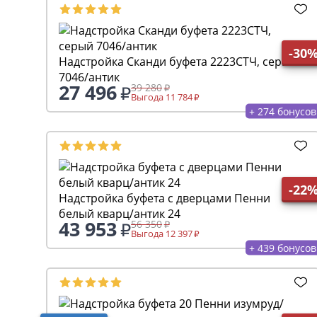
-30
Надстройка Сканди буфета 2223СТЧ, серый
7046/антик
27 496
39 280
Выгода 11 784
+ 274 бонусов
-22
Надстройка буфета с дверцами Пенни
белый кварц/антик 24
43 953
56 350
Выгода 12 397
+ 439 бонусов