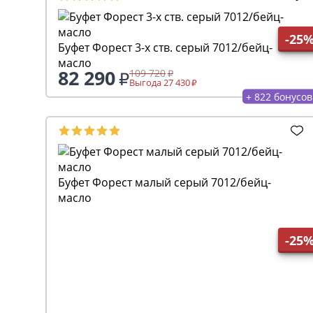
-25
Буфет Форест 3-х ств. серый 7012/бейц-
масло
82 290
109 720
Выгода 27 430
+ 822 бонусов
Буфет Форест малый серый 7012/бейц-
масло
-25