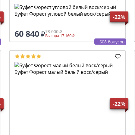
Буфет Форест угловой белый воск/серый
%
-22%
60 840
78 000
Выгода 17 160
+ 608 бонусов
Буфет Форест малый белый воск/серый
%
-22%