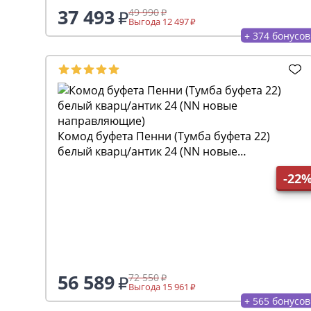
37 493
49 990
Выгода 12 497
+ 374 бонусов
Комод буфета Пенни (Тумба буфета 22)
белый кварц/антик 24 (NN новые
направляющие)
-22
56 589
72 550
Выгода 15 961
+ 565 бонусов