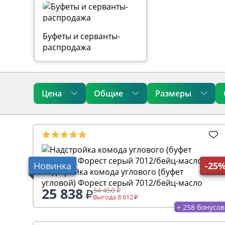
5 шт.
Буфеты и серванты-
распродажа
Цена
Общие
Размеры
Новинка
-25
Надстройка комода углового (буфет
угловой) Форест серый 7012/бейц-масло
25 838
34 450
Выгода 8 612
+ 258 бонусов