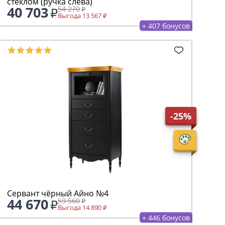
стеклом (ручка слева)
40 703
54 270
Выгода 13 567
+ 407 бонусов
-25%
Сервант чёрный Айно №4
44 670
59 560
Выгода 14 890
+ 446 бонусов