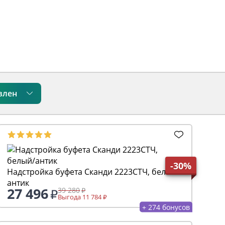
влен
-30%
Надстройка буфета Сканди 2223СТЧ, белый/
антик
27 496
39 280
Выгода 11 784
+ 274 бонусов