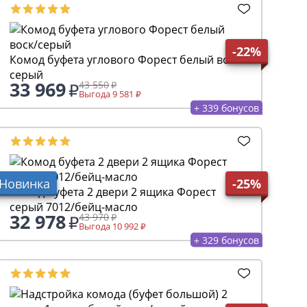
-22%
Комод буфета углового Форест белый воск/
серый
33 969
43 550
Выгода 9 581
+ 339 бонусов
Новинка
-25%
Комод буфета 2 двери 2 ящика Форест
серый 7012/бейц-масло
32 978
43 970
Выгода 10 992
+ 329 бонусов