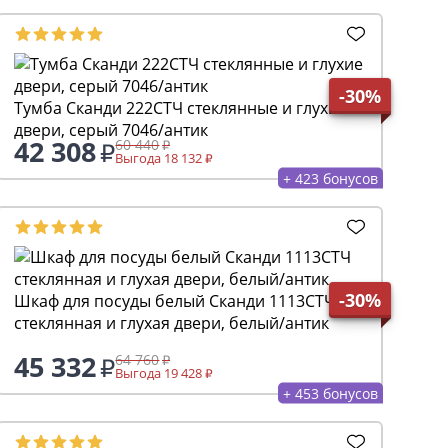
-30%
Тумба Сканди 222СТЧ стеклянные и глухие
двери, серый 7046/антик
42 308
60 440
Выгода 18 132
+ 423 бонусов
-30%
Шкаф для посуды белый Сканди 1113СТЧ
стеклянная и глухая двери, белый/антик
45 332
64 760
Выгода 19 428
+ 453 бонусов