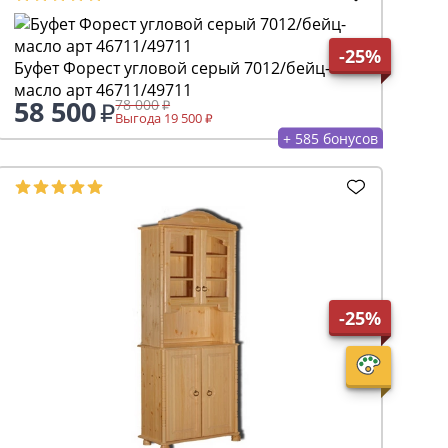
-25%
Буфет Форест угловой серый 7012/бейц-
масло арт 46711/49711
58 500
78 000
Выгода 19 500
+ 585 бонусов
-25%