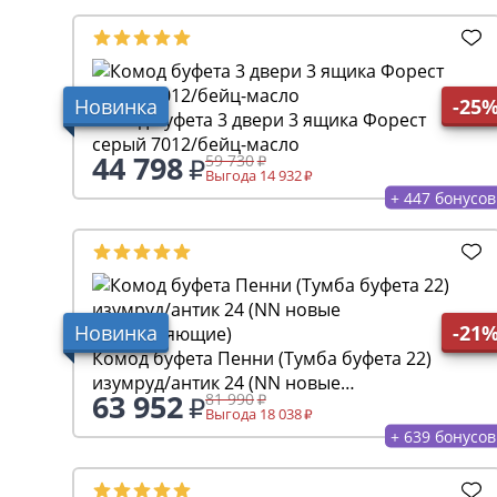
Новинка
-25
Комод буфета 3 двери 3 ящика Форест
серый 7012/бейц-масло
44 798
59 730
Выгода 14 932
+ 447 бонусов
Новинка
-21
Комод буфета Пенни (Тумба буфета 22)
изумруд/антик 24 (NN новые
63 952
81 990
направляющие)
Выгода 18 038
+ 639 бонусов