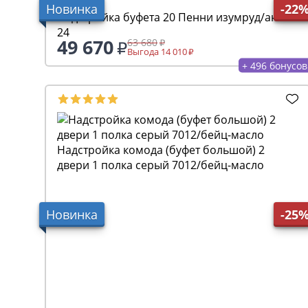
Новинка
-22
Надстройка буфета 20 Пенни изумруд/антик
24
49 670
63 680
Выгода 14 010
+ 496 бонусов
Надстройка комода (буфет большой) 2
двери 1 полка серый 7012/бейц-масло
Новинка
-25