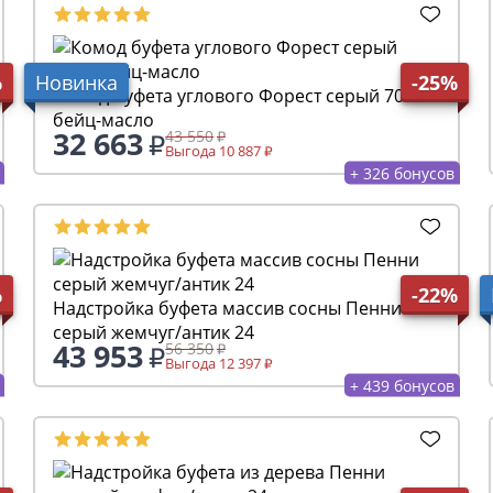
%
Новинка
-25%
Комод буфета углового Форест серый 7012/
бейц-масло
32 663
43 550
Выгода 10 887
+ 326 бонусов
%
-22%
Надстройка буфета массив сосны Пенни
серый жемчуг/антик 24
43 953
56 350
Выгода 12 397
+ 439 бонусов