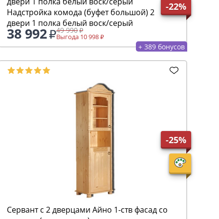
-22%
Надстройка комода (буфет большой) 2
двери 1 полка белый воск/серый
38 992
49 990
Выгода 10 998
+ 389 бонусов
-25%
Сервант с 2 дверцами Айно 1-ств фасад со