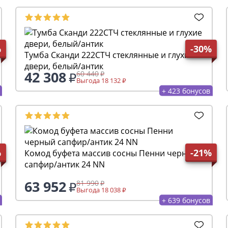
%
-30%
Тумба Сканди 222СТЧ стеклянные и глухие
двери, белый/антик
42 308
60 440
Выгода 18 132
+ 423 бонусов
%
-21%
Комод буфета массив сосны Пенни черный
сапфир/антик 24 NN
63 952
81 990
Выгода 18 038
+ 639 бонусов