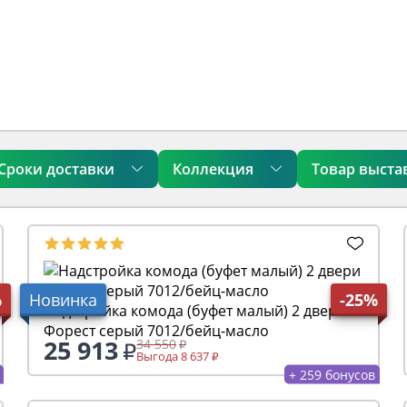
Сроки доставки
Коллекция
Товар выста
%
Новинка
-25%
Надстройка комода (буфет малый) 2 двери
Форест серый 7012/бейц-масло
25 913
34 550
Выгода 8 637
+ 259 бонусов