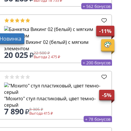
Выгода 18 755
+ 562 бонусов
-11%
Новинка
Банкетка Викинг 02 (белый) с мягким
элементом
20 025
22 500
Выгода 2 475
+ 200 бонусов
-5%
"Мохито" стул пластиковый, цвет темно-
серый
7 890
8 305
Выгода 415
+ 78 бонусов