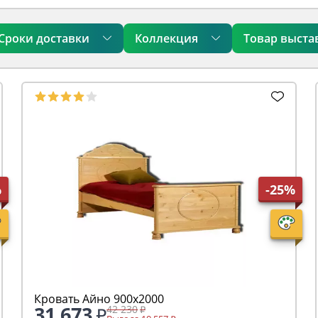
Сроки доставки
Коллекция
Товар выста
%
-25%
Кровать Айно 900х2000
31 673
42 230