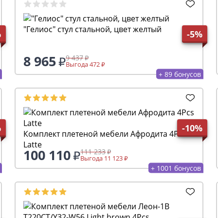
"Гелиос" стул стальной, цвет желтый
%
-5%
8 965
9 437
Выгода 472
+ 89 бонусов
%
-10%
Комплект плетеной мебели Афродита 4Pcs
Latte
100 110
111 233
Выгода 11 123
+ 1001 бонусов