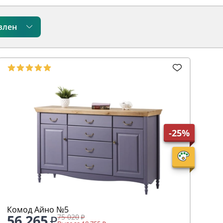
влен
-25%
Комод Айно №5
56 265
75 020