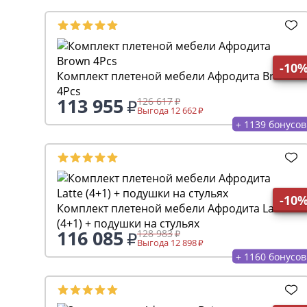
-10
Комплект плетеной мебели Афродита Brown
4Pcs
113 955
126 617
Выгода 12 662
+ 1139 бонусов
-10
Комплект плетеной мебели Афродита Latte
(4+1) + подушки на стульях
116 085
128 983
Выгода 12 898
+ 1160 бонусов