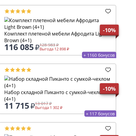
-10%
Комплект плетеной мебели Афродита Light
Brown (4+1)
116 085
128 983
Выгода 12 898
+ 1160 бонусов
-10%
Набор складной Пиканто с сумкой-чехлом
(4+1)
11 715
13 017
Выгода 1 302
+ 117 бонусов