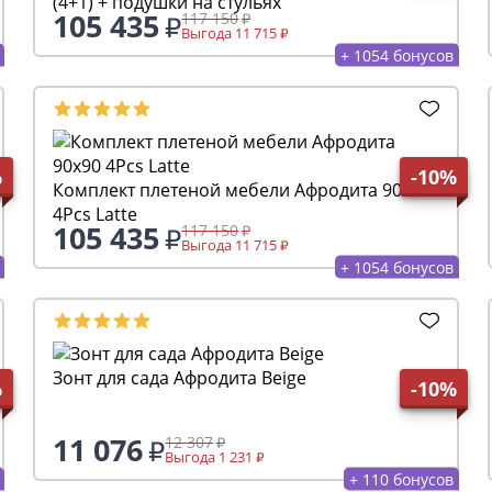
(4+1) + подушки на стульях
105 435
117 150
Выгода 11 715
+ 1054 бонусов
%
-10%
Комплект плетеной мебели Афродита 90x90
4Pcs Latte
105 435
117 150
Выгода 11 715
+ 1054 бонусов
Зонт для сада Афродита Beige
%
-10%
11 076
12 307
Выгода 1 231
+ 110 бонусов