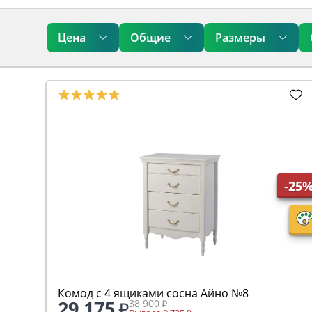
Цена
Общие
Размеры
-25
Комод с 4 ящиками сосна Айно №8
29 175
38 900