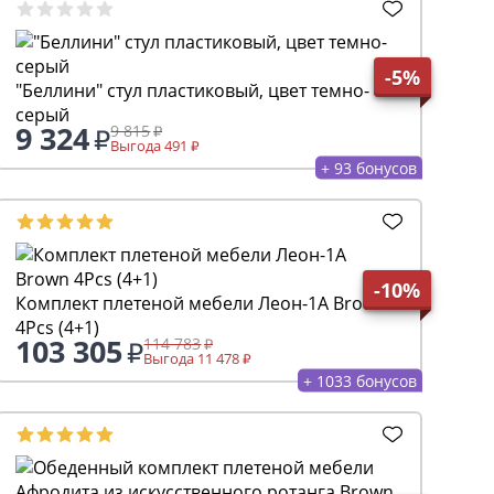
-5%
"Беллини" стул пластиковый, цвет темно-
серый
9 324
9 815
Выгода 491
+ 93 бонусов
-10%
Комплект плетеной мебели Леон-1A Brown
4Pcs (4+1)
103 305
114 783
Выгода 11 478
+ 1033 бонусов