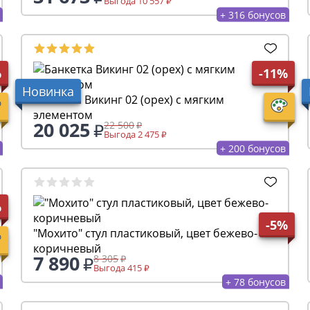
Выгода 10 557
+ 316 бонусов
%
-11%
Новинка
Банкетка Викинг 02 (орех) с мягким
элементом
20 025
22 500
Выгода 2 475
+ 200 бонусов
%
-5%
"Мохито" стул пластиковый, цвет бежево-
коричневый
7 890
8 305
Выгода 415
+ 78 бонусов