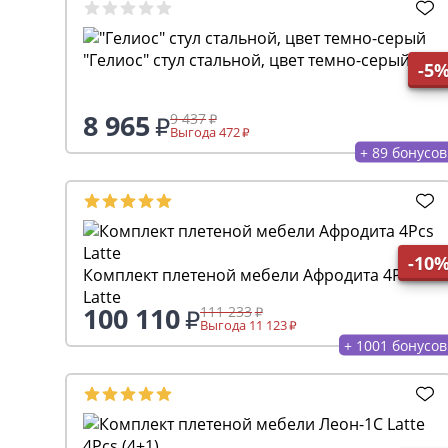
"Гелиос" стул стальной, цвет темно-серый
-5
8 965
9 437
Выгода 472
+ 89 бонусов
-10
Комплект плетеной мебели Афродита 4Pcs
Latte
100 110
111 233
Выгода 11 123
+ 1001 бонусов