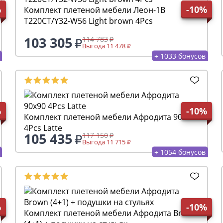
%
-10%
Комплект плетеной мебели Леон-1B
T220CT/Y32-W56 Light brown 4Pcs
103 305
114 783
Выгода 11 478
+ 1033 бонусов
%
-10%
Комплект плетеной мебели Афродита 90x90
4Pcs Latte
105 435
117 150
Выгода 11 715
+ 1054 бонусов
%
-10%
Комплект плетеной мебели Афродита Brown