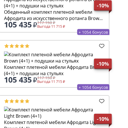
-10%
Обеденный комплект плетеной мебели
Афродита из искусственного ротанга Brown
105 435
117 150
(4+1) + подушки на стульях
Выгода 11 715
+ 1054 бонусов
-10%
Комплект плетеной мебели Афродита Brown
(4+1) + подушки на стульях
105 435
117 150
Выгода 11 715
+ 1054 бонусов
-10%
Комплект плетеной мебели Афродита Light