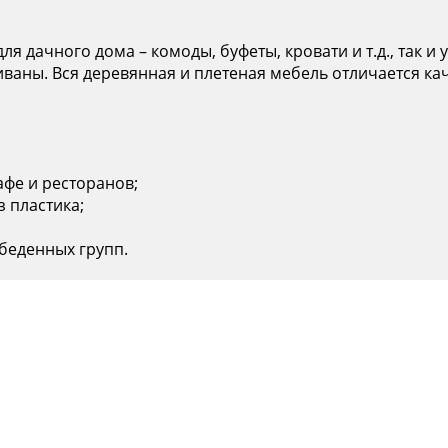
я дачного дома – комоды, буфеты, кровати и т.д., так и
 диваны. Вся деревянная и плетеная мебель отличается к
афе и ресторанов;
з пластика;
беденных групп.