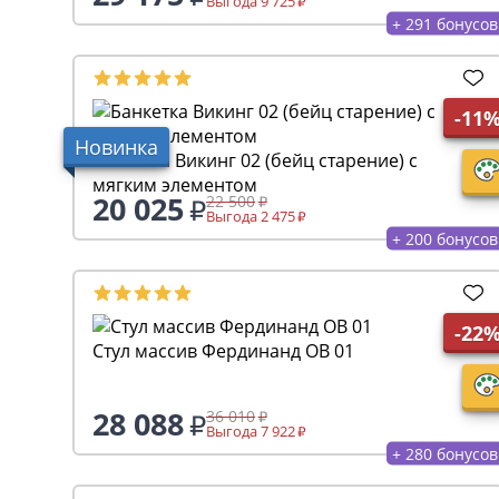
Выгода 9 725
+ 291 бонусов
-11
Новинка
Банкетка Викинг 02 (бейц старение) с
мягким элементом
20 025
22 500
Выгода 2 475
+ 200 бонусов
-22
Стул массив Фердинанд ОВ 01
28 088
36 010
Выгода 7 922
+ 280 бонусов