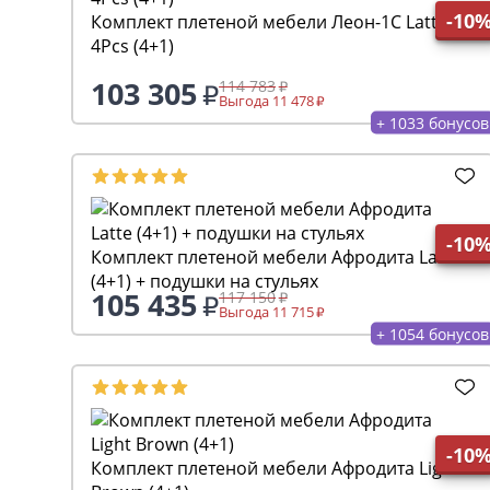
-10
Комплект плетеной мебели Леон-1C Latte
4Pcs (4+1)
103 305
114 783
Выгода 11 478
+ 1033 бонусов
-10
Комплект плетеной мебели Афродита Latte
(4+1) + подушки на стульях
105 435
117 150
Выгода 11 715
+ 1054 бонусов
-10
Комплект плетеной мебели Афродита Light