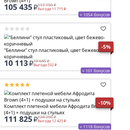
Brown (4+1)
105 435
117 150
Выгода 11 715
+ 1054 бонусов
-5%
"Беллини" стул пластиковый, цвет бежево-
коричневый
10 113
10 645
Выгода 532
+ 101 бонусов
-10%
Комплект плетеной мебели Афродита Brown
(4+1) + подушки на стульях
111 825
124 250
Выгода 12 425
+ 1118 бонусов