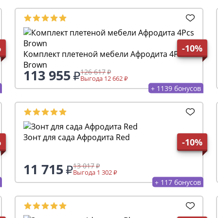
%
-10%
Комплект плетеной мебели Афродита 4Pcs
Brown
113 955
126 617
Выгода 12 662
+ 1139 бонусов
Зонт для сада Афродита Red
%
-10%
11 715
13 017
Выгода 1 302
+ 117 бонусов