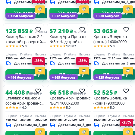
Доставим_за_3_дня
Доставим_за_3_дня
Доставим_за_3_дн
В корзину
В корзину
В корзину
+ 1258 бонусов
+ 572 бонусов
+ 530 бонусов
125 859
57 210
53 063
₽
₽
₽
170 080
76 280
₽
₽
Комод Валенсия 2-2 с
Комод Ари-Прованс
Кровать Золушка
кованой граверсой,
№5 + Надстройка
(ковка) 1400х2000
★★★★★
★★★★★
★★★★★
5.0
179.87
5.0
сосна
Ширина
Глубина
Высота
Ширина
Глубина
Высота
Ширина
Глубина
Высота
1590 мм
440 мм
1860 мм
1170 мм
430 мм
860 мм
1520 мм
2120 мм
900 мм
-25%
-25%
Доставим_за_3_дня
Доставим_за_3_дня
Доставим_за_3_дн
В корзину
В корзину
В корзину
+ 444 бонусов
+ 665 бонусов
+ 525 бонусов
44 408
66 518
52 525
₽
₽
₽
59 210
88 690
₽
₽
Стеллаж с ящиком
Кровать Ари-Прованс
Кровать Золушка
сосна Ари-Прованс
№6/1 1600х2000
(ковка) 900х2000
★★★★★
★★★★★
★★★★★
4.0
5.0
5.0
№11
Ширина
Глубина
Высота
Ширина
Глубина
Высота
Ширина
Глубина
Высота
740 мм
360 мм
2020 мм
1690 мм
2120 мм
мм
1020 мм
2120 мм
900 мм
-25%
Доставим_за_3_дня
Доставим_за_3_дня
Доставим_за_3_дн