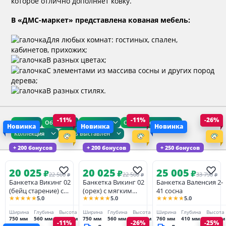
которое отлично дополняет ковку.
В «ДМС-маркет» представлена кованая мебель:
Для любых комнат: гостиных, спален,
кабинетов, прихожих;
В разных цветах;
С элементами из массива сосны и других пород
дерева;
В разных стилях.
-11%
-11%
-26%
Цена
Общие
Размеры
Сроки доставки
Новинка
Новинка
Новинка
Коллекция
Товар выставлен
+ 200 бонусов
+ 200 бонусов
+ 250 бонусов
20 025
20 025
25 005
₽
₽
₽
22 500
22 500
33 790
₽
₽
₽
Банкетка Викинг 02
Банкетка Викинг 02
Банкетка Валенсия 2-
(бейц старение) с
(орех) с мягким
41 сосна
★★★★★
★★★★★
★★★★★
5.0
5.0
5.0
мягким элементом
элементом
Ширина
Глубина
Высота
Ширина
Глубина
Высота
Ширина
Глубина
Высота
750 мм
560 мм
450 мм
750 мм
560 мм
450 мм
760 мм
410 мм
615 мм
-11%
-26%
-25%