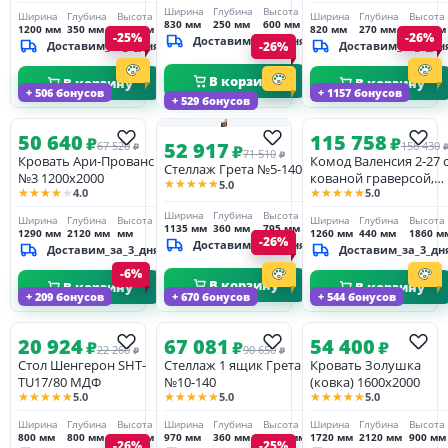
Ширина
Глубина
Высота
Ширина
Глубина
Высота
Ширина
Глубина
Высота
830 мм
250 мм
600 мм
1200 мм
350 мм
910 мм
820 мм
270 мм
780 мм
-25%
-26%
Доставим_за_3_дня
Доставим_за_3_дня
-26%
Доставим_за_3_дн
В корзину
В корзину
В корзину
+ 506 бонусов
+ 1157 бонусов
+ 529 бонусов
50 640
115 758
₽
₽
52 917
67 520
156 430
₽
₽
71 510
₽
Кровать Ари-Прованс
Комод Валенсия 2-27 
Стеллаж Грета №5-140
№3 1200х2000
кованой граверсой,
★★★★★
5.0
★★★★★
★★★★★
4.0
5.0
сосна
Ширина
Глубина
Высота
Ширина
Глубина
Высота
Ширина
Глубина
Высота
1135 мм
360 мм
795 мм
1290 мм
2120 мм
мм
1260 мм
440 мм
1860 м
-26%
Доставим_за_3_дня
Доставим_за_3_дня
Доставим_за_3_дн
-6%
В корзину
В корзину
В корзину
+ 209 бонусов
+ 670 бонусов
+ 544 бонусов
20 924
67 081
54 400
₽
₽
₽
22 260
90 650
₽
₽
Стол Шенгерон SHT-
Стеллаж 1 ящик Грета
Кровать Золушка
TU17/80 МДФ
№10-140
(ковка) 1600х2000
★★★★★
★★★★★
★★★★★
5.0
5.0
5.0
Ширина
Глубина
Высота
Ширина
Глубина
Высота
Ширина
Глубина
Высота
800 мм
800 мм
752 мм
970 мм
360 мм
1565 мм
1720 мм
2120 мм
900 мм
-26%
-25%