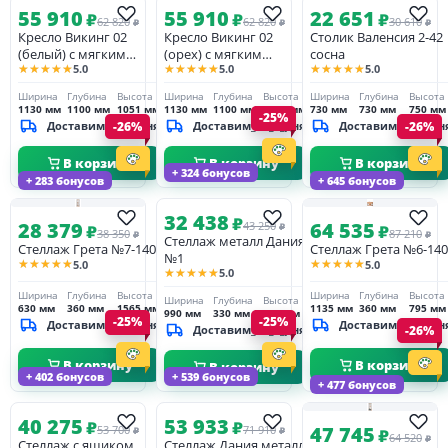
55 910
55 910
22 651
₽
₽
₽
62 820
62 820
30 610
₽
₽
₽
Кресло Викинг 02
Кресло Викинг 02
Столик Валенсия 2-42
(белый) с мягким
(орех) с мягким
сосна
★★★★★
★★★★★
★★★★★
5.0
5.0
5.0
элементом
элементом
(нераскладное)
(нераскладное)
Ширина
Глубина
Высота
Ширина
Глубина
Высота
Ширина
Глубина
Высота
1130 мм
1100 мм
1051 мм
1130 мм
1100 мм
1051 мм
730 мм
730 мм
750 мм
-25%
Доставим_за_3_дня
-26%
Доставим_за_3_дня
Доставим_за_3_дн
-26%
В корзину
В корзину
В корзину
+ 324 бонусов
+ 283 бонусов
+ 645 бонусов
32 438
₽
28 379
64 535
43 250
₽
₽
₽
38 350
87 210
₽
₽
Стеллаж металл Дания
Стеллаж Грета №7-140
Стеллаж Грета №6-140
№1
★★★★★
★★★★★
5.0
5.0
★★★★★
5.0
Ширина
Глубина
Высота
Ширина
Глубина
Высота
Ширина
Глубина
Высота
630 мм
360 мм
1565 мм
1135 мм
360 мм
795 мм
990 мм
330 мм
775 мм
-25%
-25%
Доставим_за_3_дня
Доставим_за_3_дн
Доставим_за_3_дня
-26%
В корзину
В корзину
В корзину
+ 402 бонусов
+ 539 бонусов
+ 477 бонусов
40 275
53 933
₽
₽
47 745
53 700
71 910
₽
₽
₽
64 520
₽
Стеллаж с ящиком
Стеллаж Дания металл