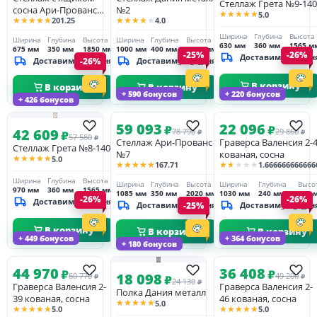
Стеллаж Грета №9-140
сосна Ари-Прованс
№2
★★★★★
5.0
★★★★★
★★★★★
201.25
4.0
№10
Ширина
Глубина
Высота
Ширина
Глубина
Высота
Ширина
Глубина
Высота
630 мм
360 мм
1565 м
675 мм
350 мм
1850 мм
1000 мм
400 мм
1755 мм
-25%
-26%
Доставим_за_3_дн
Доставим_за_3_дня
-26%
Доставим_за_3_дня
В корзину
В корзину
В корзину
+ 590 бонусов
+ 220 бонусов
+ 426 бонусов
59 093
22 096
₽
₽
42 609
78 790
29 860
₽
₽
₽
57 580
₽
Стеллаж Ари-Прованс
Граверса Валенсия 2-
Стеллаж Грета №8-140
№7
кованая, сосна
★★★★★
5.0
★★★★★
★★★★★
167.71
1.666666666666
Ширина
Глубина
Высота
Ширина
Глубина
Высота
Ширина
Глубина
Высо
970 мм
360 мм
1565 мм
1085 мм
350 мм
2020 мм
1030 мм
240 мм
670 
-26%
-26%
Доставим_за_3_дня
Доставим_за_3_дня
-25%
Доставим_за_3_дн
В корзину
В корзину
В корзину
+ 449 бонусов
+ 364 бонусов
+ 180 бонусов
44 970
36 408
₽
₽
18 098
60 770
49 200
₽
₽
₽
24 130
₽
Граверса Валенсия 2-
Граверса Валенсия 2-
Полка Дания металл
39 кованая, сосна
46 кованая, сосна
★★★★★
5.0
★★★★★
★★★★★
5.0
5.0