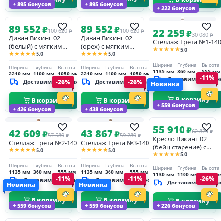
+ 895 бонусов
+ 895 бонусов
+ 222 бонусов
89 552
89 552
₽
₽
22 259
100 620
100 620
₽
₽
₽
30 080
₽
Диван Викинг 02
Диван Викинг 02
Стеллаж Грета №1-140
(белый) с мягким
(орех) с мягким
★★★★★
5.0
★★★★★
★★★★★
5.0
5.0
элементом
элементом
(раскладной с
(раскладной с
Ширина
Глубина
Высота
Ширина
Глубина
Высота
Ширина
Глубина
Высота
механизмом)
механизмом)
1135 мм
360 мм
555 мм
2210 мм
1100 мм
1050 мм
2210 мм
1100 мм
1050 мм
-11%
Доставим_за_3_дн
Доставим_за_3_дня
-26%
Доставим_за_3_дня
-26%
Новинка
В корзину
В корзину
В корзину
+ 559 бонусов
+ 426 бонусов
+ 438 бонусов
55 910
₽
42 609
43 867
62 820
₽
₽
₽
57 580
59 280
₽
₽
Кресло Викинг 02
Стеллаж Грета №2-140
Стеллаж Грета №3-140
(бейц старение) с
★★★★★
★★★★★
5.0
5.0
★★★★★
5.0
мягким элементом
(нераскладное)
Ширина
Глубина
Высота
Ширина
Глубина
Высота
Ширина
Глубина
Высота
1135 мм
360 мм
555 мм
1135 мм
360 мм
555 мм
1130 мм
1100 мм
1051 м
-11%
-11%
-26%
Доставим_за_3_дня
Доставим_за_3_дня
Доставим_за_3_дн
Новинка
Новинка
В корзину
В корзину
В корзину
+ 559 бонусов
+ 559 бонусов
+ 226 бонусов