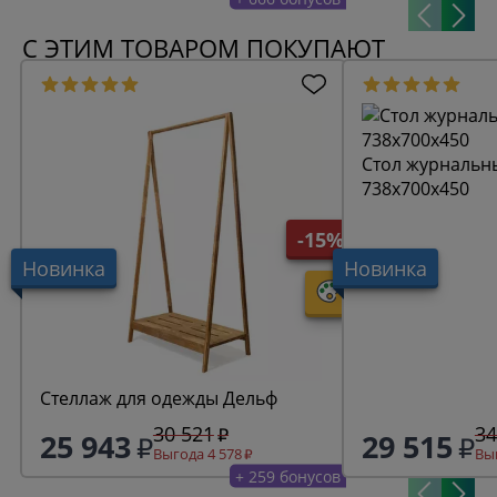
С ЭТИМ ТОВАРОМ ПОКУПАЮТ
Стол журнальн
738x700x450
-15%
Новинка
Новинка
Стеллаж для одежды Дельф
30 521
34
25 943
29 515
Выгода 4 578
Выг
+ 259 бонусов