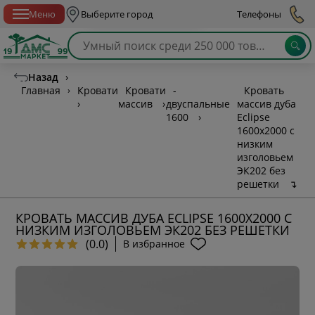
Спб с 10:00 до 21:00
Меню
Выберите город
Телефоны
Назад
›
Главная
›
Кровати
Кровати
-
Кровать
›
массив
›
двуспальные
массив дуба
1600
›
Eclipse
1600х2000 с
низким
изголовьем
ЭК202 без
решетки
↴
КРОВАТЬ МАССИВ ДУБА ECLIPSE 1600Х2000 С
НИЗКИМ ИЗГОЛОВЬЕМ ЭК202 БЕЗ РЕШЕТКИ
(0.0)
В избранное