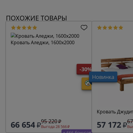
ПОХОЖИЕ ТОВАРЫ
Кровать Аледжи, 1600х2000
-30%
Новинка
Кровать Джудит
95 220
67
66 654
57 172
Выгода 28 566
Выг
+ 666 бонусов