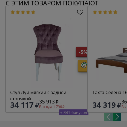
С ЭТИМ ТОВАРОМ ПОКУПАЮТ
-5%
Стул Луи мягкий с задней
Тахта Селена 1
строчкой
35 913
36
34 117
34 319
Выгода 1 796
Выг
+ 341 бонусов