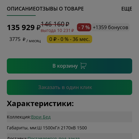
ОПИСАНИЕ
ОТЗЫВЫ О ТОВАРЕ
ЕЩЕ
* обязательное поле
146 160
135 929
- 7 %
+1359 бонусов
выгода 10 231
* необязательное поле
3775
0 ₽ - 0 % - 36 мес.
/ месяц
* необязательное поле
В корзину
Подтвердить
Заказать в один клик
Характеристики:
Коллекция:
Вэри Бед
Габариты, мм:
Ш 1500
x
Гл 2170
x
В 1500
Доставка:
Поставляется_под_заказ