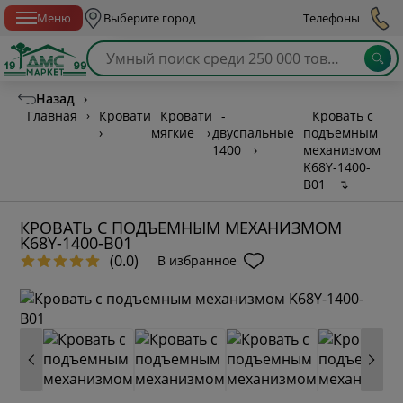
Спб с 10:00 до 21:00
Меню
Выберите город
Телефоны
Назад
›
Главная
›
Кровати
Кровати
-
Кровать с
›
мягкие
›
двуспальные
подъемным
1400
›
механизмом
K68Y-1400-
B01
↴
КРОВАТЬ С ПОДЪЕМНЫМ МЕХАНИЗМОМ
K68Y-1400-B01
(0.0)
В избранное