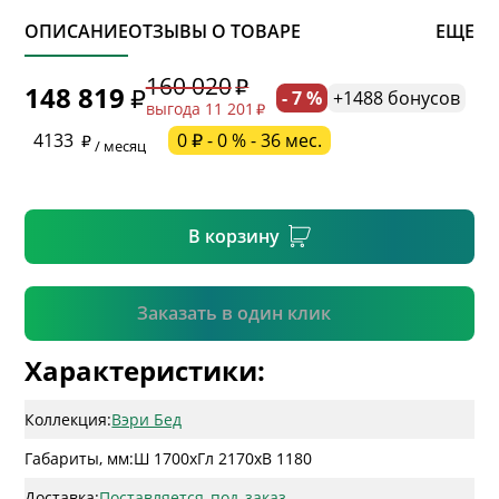
ОПИСАНИЕ
ОТЗЫВЫ О ТОВАРЕ
ЕЩЕ
* обязательное поле
160 020
148 819
- 7 %
+1488 бонусов
выгода 11 201
* необязательное поле
4133
0 ₽ - 0 % - 36 мес.
/ месяц
* необязательное поле
В корзину
Подтвердить
Заказать в один клик
Характеристики:
Коллекция:
Вэри Бед
Габариты, мм:
Ш 1700
x
Гл 2170
x
В 1180
Доставка:
Поставляется_под_заказ