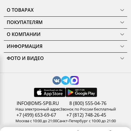
О ТОВАРАХ
ТОВАРЫ
ПОКУПАТЕЛЯМ
КОМНАТЫ
Как сделать заказ
КОЛЛЕКЦИИ
О КОМПАНИИ
Оплата
НОВИНКИ
Наши салоны
О ценах и скидках
РАСПРОДАЖА
ИНФОРМАЦИЯ
История
Подарочные сертификаты
АКЦИИ
Уход за мебелью
Нам доверяют
Доставка и сборка
ФОТО И ВИДЕО
Карельский стандарт
Новости
Замер помещения
Галерея
Рекомендации, советы, полезные статьи
Дизайнерам и архитекторам
Доп. услуги
3D туры по салонам
Политика конфиденциальности
Сотрудничество
Гарантия
Видео
Обработка персональных данных
Стань партнером ДМС-Маркет
Корпоративным клиентам
Наши работы
Сертификаты
Отзывы
Правила и условия обмена и возврата товара
Пользовательское соглашение
Вакансии
Результаты оценки труда
INFO@DMS-SPB.RU
8 (800) 555-04-76
Контакты
Наш электронный адрес
Звонок по России бесплатный
+7 (499) 653-69-67
+7 (812) 748-26-45
Москва с 10:00 до 21:00
Санкт-Петербург с 10:00 до 21:00