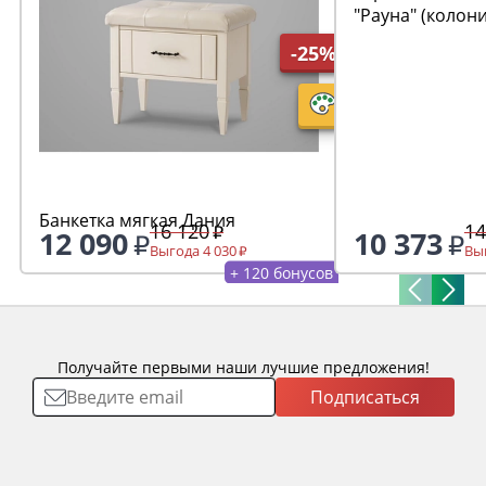
"Рауна" (колон
-25%
Банкетка мягкая Дания
16 120
14
12 090
10 373
Выгода 4 030
Выг
+ 120 бонусов
Получайте первыми наши лучшие предложения!
Подписаться