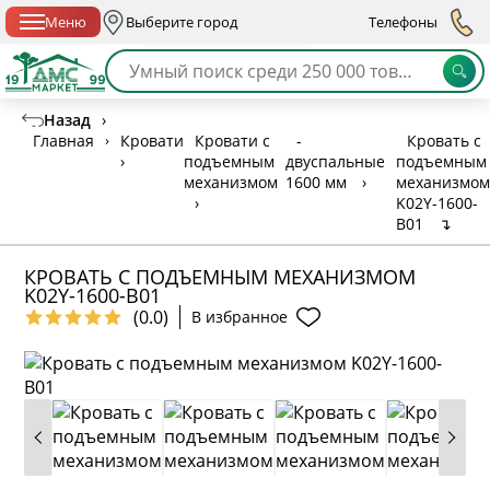
Спб с 10:00 до 21:00
Меню
Выберите город
Телефоны
Назад
›
Главная
›
Кровати
Кровати с
-
Кровать с
›
подъемным
двуспальные
подъемным
механизмом
1600 мм
›
механизмом
›
K02Y-1600-
B01
↴
КРОВАТЬ С ПОДЪЕМНЫМ МЕХАНИЗМОМ
K02Y-1600-B01
(0.0)
В избранное