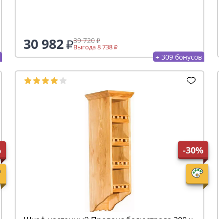
30 982
39 720
Выгода 8 738
+ 309 бонусов
%
-30%