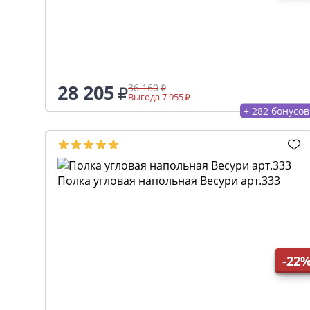
28 205
36 160
Выгода 7 955
+ 282 бонусов
Полка угловая напольная Весури арт.333
-22