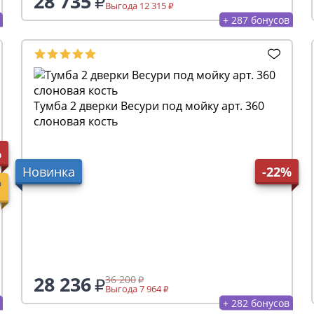
28 735
Выгода 12 315
+ 287 бонусов
Тумба 2 дверки Весури под мойку арт. 360
слоновая кость
%
Новинка
-22%
28 236
36 200
Выгода 7 964
+ 282 бонусов