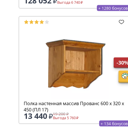
128 052
Выгода 6 740
+ 1280 бонусов
-30
Полка настенная массив Прованс 600 х 320 х
450 (ПЛ 17)
13 440
19 200
Выгода 5 760
+ 134 бонусов