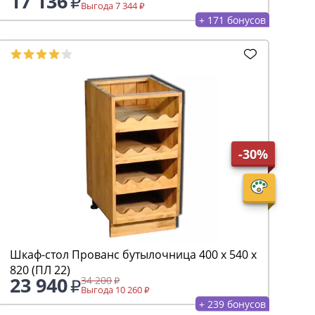
17 136
Выгода 7 344
+ 171 бонусов
-30%
Шкаф-стол Прованс бутылочница 400 х 540 х
820 (ПЛ 22)
23 940
34 200
Выгода 10 260
+ 239 бонусов