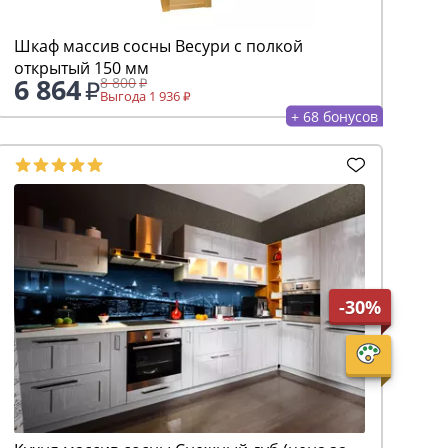
Шкаф массив сосны Весури с полкой
открытый 150 мм
6 864
8 800
Выгода 1 936
+ 68 бонусов
-30%