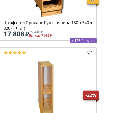
Шкаф-стол Прованс бутылочница 150 х 540 х
820 (ПЛ 21)
17 808
25 440
Выгода 7 632
+ 178 бонусов
-22%