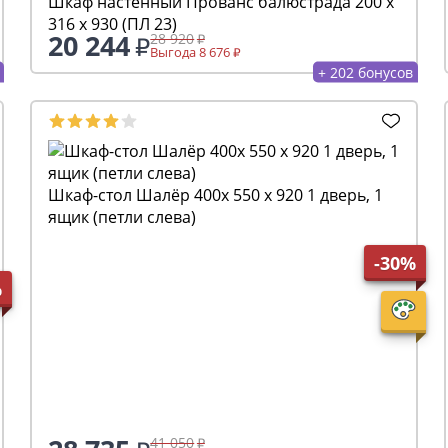
Шкаф настенный Прованс балюстрада 200 х
316 х 930 (ПЛ 23)
20 244
28 920
Выгода 8 676
+ 202 бонусов
Шкаф-стол Шалёр 400х 550 х 920 1 дверь, 1
ящик (петли слева)
-30%
%
41 050