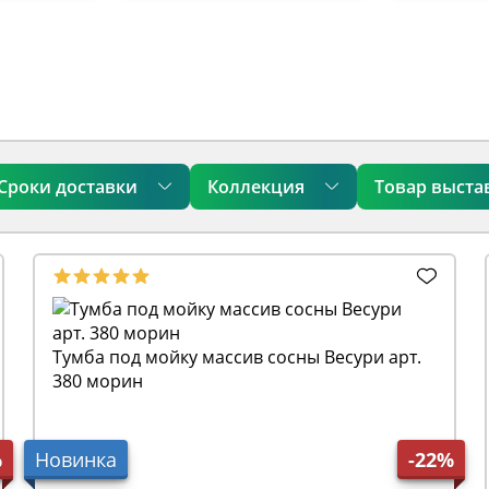
Сроки доставки
Коллекция
Товар выста
Тумба под мойку массив сосны Весури арт.
380 морин
%
Новинка
-22%