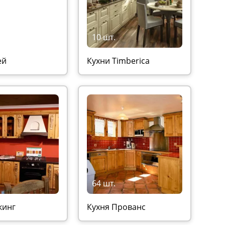
10 шт.
ей
Кухни Timberica
64 шт.
кинг
Кухня Прованс