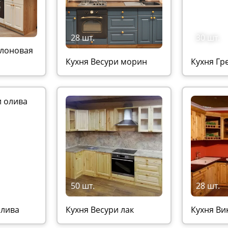
28 шт.
30 шт.
слоновая
Кухня Весури морин
Кухня Гр
50 шт.
28 шт.
олива
Кухня Весури лак
Кухня Ви