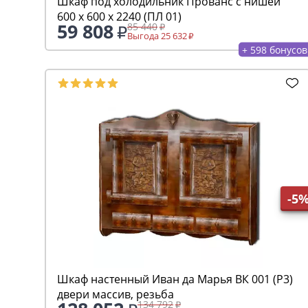
Шкаф под холодильник Прованс с нишей
600 х 600 х 2240 (ПЛ 01)
59 808
85 440
Выгода 25 632
+ 598 бонусов
-5
Шкаф настенный Иван да Марья ВК 001 (Р3)
двери массив, резьба
134 792