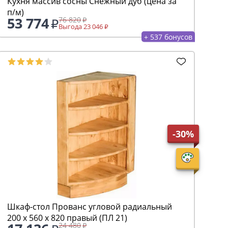
Кухня массив сосны Снежный дуб (цена за
п/м)
53 774
76 820
Выгода 23 046
+ 537 бонусов
-30%
Шкаф-стол Прованс угловой радиальный
200 х 560 х 820 правый (ПЛ 21)
24 480