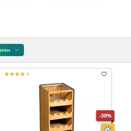
влен
-30%