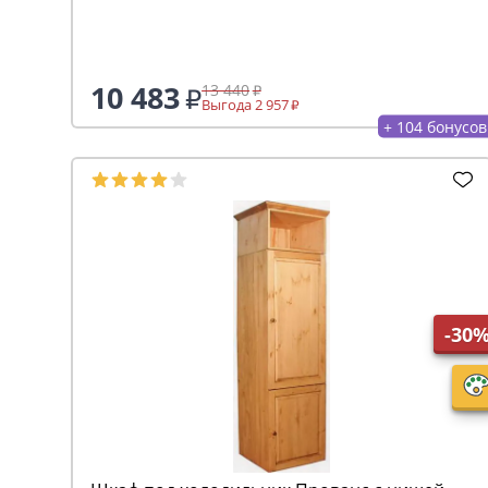
10 483
13 440
Выгода 2 957
+ 104 бонусов
-30