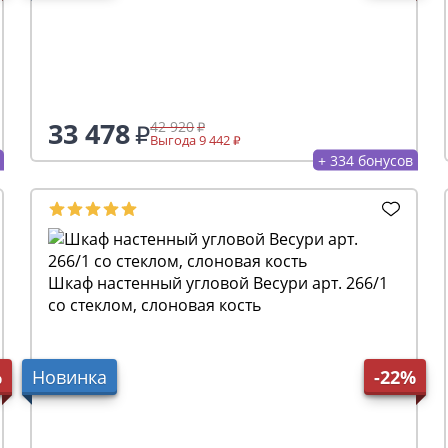
33 478
42 920
Выгода 9 442
+ 334 бонусов
Шкаф настенный угловой Весури арт. 266/1
со стеклом, слоновая кость
%
Новинка
-22%