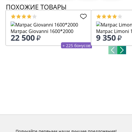
ПОХОЖИЕ ТОВАРЫ
Матрас Giovanni 1600*2000
М
22 500
9 350
+ 225 бонусов
Получайте первыми наши лучшие предложения!