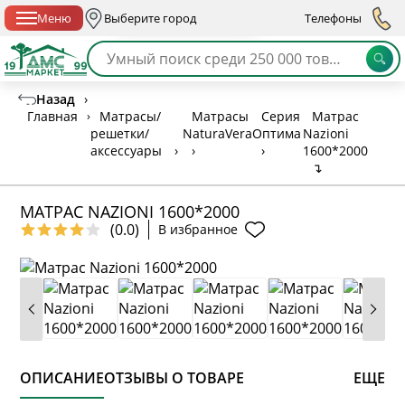
Спб с 10:00 до 21:00
Меню
Выберите город
Телефоны
Назад
›
Главная
›
Матрасы/
Матрасы
Серия
Матрас
решетки/
NaturaVera
Оптима
Nazioni
аксессуары
›
›
›
1600*2000
↴
МАТРАС NAZIONI 1600*2000
(0.0)
В избранное
ОПИСАНИЕ
ОТЗЫВЫ О ТОВАРЕ
ЕЩЕ