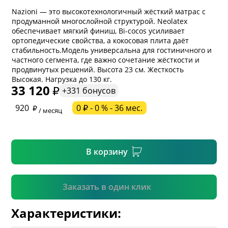
Nazioni — это высокотехнологичный жёсткий матрас с
продуманной многослойной структурой. Neolatex
обеспечивает мягкий финиш, Bi-cocos усиливает
ортопедические свойства, а кокосовая плита даёт
стабильность.Модель универсальна для гостиничного и
частного сегмента, где важно сочетание жёсткости и
* обязательное поле
продвинутых решений. Высота 23 см. Жесткость
Высокая. Нагрузка до 130 кг.
33 120
+331 бонусов
* необязательное поле
920
0 ₽ - 0 % - 36 мес.
/ месяц
* необязательное поле
В корзину
Подтвердить
Заказать в один клик
Характеристики: