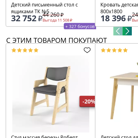
Детский письменный стол с
Кровать детска
ящиками ТК №5
800х1800
44 260
24
32 752
18 396
Выгода 11 508
Выг
+ 327 бонусов
С ЭТИМ ТОВАРОМ ПОКУПАЮТ
-20%
Стул массив березы Роберт
Детский стол д