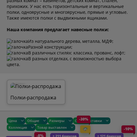
разных комнат – кабинетов, детских комнат, спален,
прихожих. У нас есть горизонтальные и вертикальные
полки, одноярусные и многоярусные, прямые и угловые.
Также имеются полки с выдвижными ящиками.
Наша компания предлагает навесные полки:
Из натурального дерева, металла, МДФ;
Разной конструкции;
В различных стилях: классика, прованс, лофт;
В разных отделках, с возможностью выбора
цвета.
8 шт.
Полки-распродажа
-30%
Цена
Общие
Размеры
Сроки доставки
Коллекция
Товар выставлен
-10%
-8%
+ 211 бонусов
+ 121 бонусов