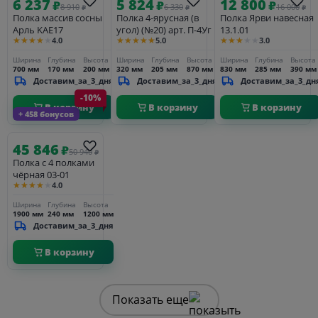
6 237
5 824
12 800
₽
₽
₽
8 910
6 330
16 000
₽
₽
₽
Полка массив сосны
Полка 4-ярусная (в
Полка Ярви навесная
Арль KAE17
угол) (№20) арт. П-4Уг
13.1.01
★★★★★
★★★★★
★★★★★
4.0
5.0
3.0
Ширина
Глубина
Высота
Ширина
Глубина
Высота
Ширина
Глубина
Высота
700 мм
170 мм
200 мм
320 мм
205 мм
870 мм
830 мм
285 мм
390 мм
Доставим_за_3_дня
Доставим_за_3_дня
Доставим_за_3_дн
-10%
В корзину
В корзину
В корзину
+ 458 бонусов
45 846
₽
50 940
₽
Полка с 4 полками
чёрная 03-01
★★★★★
4.0
Ширина
Глубина
Высота
1900 мм
240 мм
1200 мм
Доставим_за_3_дня
В корзину
Показать еще