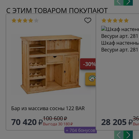
С ЭТИМ ТОВАРОМ ПОКУПАЮТ
Шкаф настенны
Весури арт. 281
-30%
Бар из массива сосны 122 BAR
100 600
36
70 420
28 205
Выгода 30 180
Выг
+ 704 бонусов