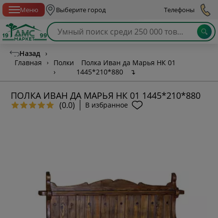
Спб с 10:00 до 21:00
Меню
Выберите город
Телефоны
Назад
›
Главная
›
Полки
Полка Иван да Марья НК 01
›
1445*210*880
↴
ПОЛКА ИВАН ДА МАРЬЯ НК 01 1445*210*880
(0.0)
В избранное