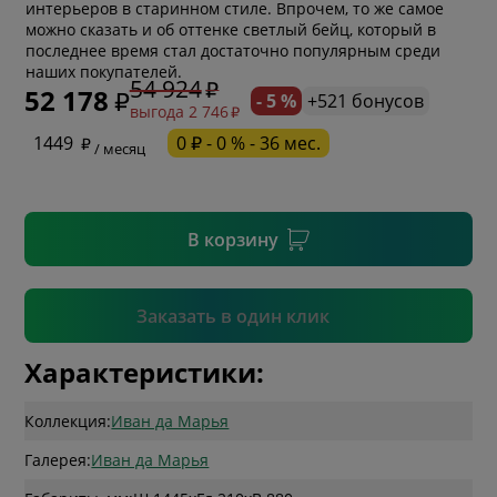
интерьеров в старинном стиле. Впрочем, то же самое
можно сказать и об оттенке светлый бейц, который в
* обязательное поле
последнее время стал достаточно популярным среди
наших покупателей.
54 924
52 178
- 5 %
+521 бонусов
выгода 2 746
* необязательное поле
1449
0 ₽ - 0 % - 36 мес.
/ месяц
* необязательное поле
В корзину
Подтвердить
Заказать в один клик
Характеристики:
Коллекция:
Иван да Марья
Галерея:
Иван да Марья