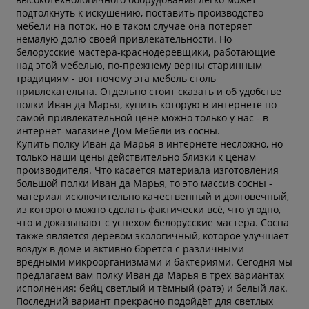
подтолкнуть к искушению, поставить производство
мебели на поток, но в таком случае она потеряет
немалую долю своей привлекательности. Но
белорусские мастера-краснодеревщики, работающие
над этой мебелью, по-прежнему верны старинным
традициям - вот почему эта мебель столь
привлекательна. Отдельно стоит сказать и об удобстве
полки Иван да Марья, купить которую в интернете по
самой привлекательной цене можно только у нас - в
интернет-магазине Дом Мебели из сосны.
Купить полку Иван да Марья в интернете несложно, но
только наши цены действительно близки к ценам
производителя. Что касается материала изготовления
большой полки Иван да Марья, то это массив сосны -
материал исключительно качественный и долговечный,
из которого можно сделать фактически всё, что угодно,
что и доказывают с успехом белорусские мастера. Сосна
также является деревом экологичный, которое улучшает
воздух в доме и активно борется с различными
вредными микроорганизмами и бактериями. Сегодня мы
предлагаем вам полку Иван да Марья в трёх вариантах
исполнения: бейц светлый и тёмный (ратэ) и белый лак.
Последний вариант прекрасно подойдёт для светлых