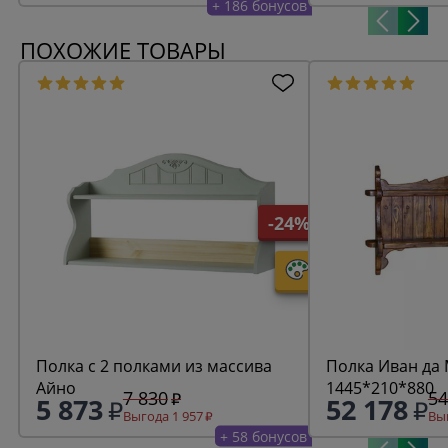
+ 186 бонусов
ПОХОЖИЕ ТОВАРЫ
-24%
Полка с 2 полками из массива
Полка Иван да 
Айно
1445*210*880
7 830
54
5 873
52 178
Выгода 1 957
Выг
+ 58 бонусов