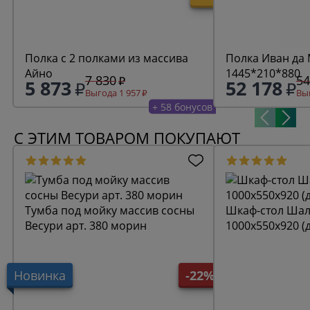
Полка с 2 полками из массива
Полка Иван да 
Айно
1445*210*880
7 830
54
5 873
52 178
Выгода 1 957
Выг
+ 58 бонусов
С ЭТИМ ТОВАРОМ ПОКУПАЮТ
Тумба под мойку массив сосны
Шкаф-стол Шал
Весури арт. 380 морин
1000х550х920 (
Новинка
-22%