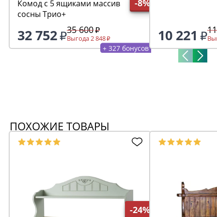
-8%
Комод с 5 ящиками массив
сосны Трио+
35 600
11
32 752
10 221
Выгода 2 848
Вы
+ 327 бонусов
ПОХОЖИЕ ТОВАРЫ
-24%