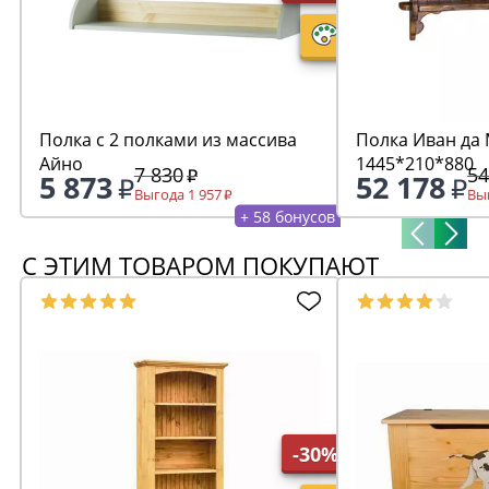
Полка с 2 полками из массива
Полка Иван да 
Айно
1445*210*880
7 830
54
5 873
52 178
Выгода 1 957
Выг
+ 58 бонусов
С ЭТИМ ТОВАРОМ ПОКУПАЮТ
-30%