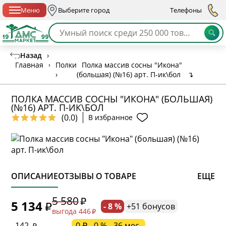
Спб с 10:00 до 21:00
Меню
Выберите город
Телефоны
Назад
›
Главная
›
Полки
Полка массив сосны "Икона"
›
(большая) (№16) арт. П-ик\бол
↴
ПОЛКА МАССИВ СОСНЫ "ИКОНА" (БОЛЬШАЯ)
(№16) АРТ. П-ИК\БОЛ
(0.0)
В избранное
ОПИСАНИЕ
ОТЗЫВЫ О ТОВАРЕ
ЕЩЕ
* обязательное поле
5 580
5 134
- 8 %
+51 бонусов
выгода 446
* необязательное поле
142
0 ₽ - 0 % - 36 мес.