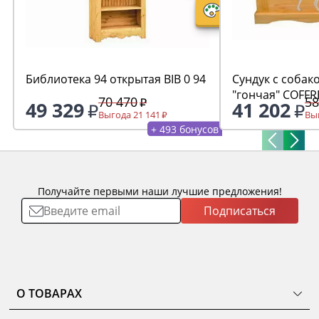
Библиотека 94 открытая BIB 0 94
Сундук с собак
"гончая" COFFRE
70 470
58
49 329
41 202
Выгода 21 141
Выг
+ 493 бонусов
Получайте первыми наши лучшие предложения!
Подписаться
О ТОВАРАХ
ТОВАРЫ