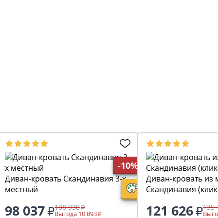
-10%
Диван-кровать Скандинавия 3-х
Диван-кровать из 
местный
Скандинавия (клик
98 037
121 626
108 930
135 
Выгода 10 893
Выго