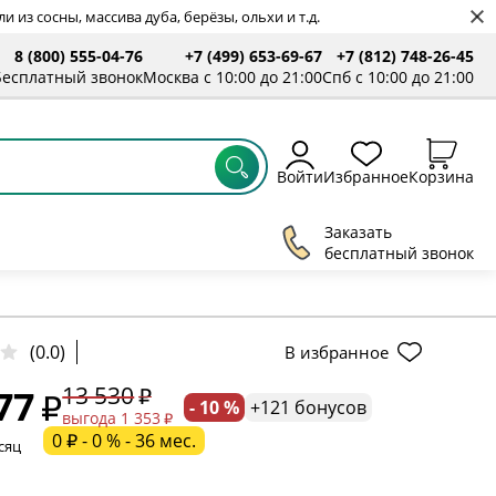
 из сосны, массива дуба, берёзы, ольхи и т.д.
8 (800) 555-04-76
+7 (499) 653-69-67
+7 (812) 748-26-45
ты
Бесплатный звонок
Москва с 10:00 до 21:00
Спб с 10:00 до 21:00
Войти
Избранное
Корзина
Заказать
бесплатный звонок
ельное поле
(0.0)
В избранное
13 530
77
- 10 %
+121 бонусов
ательное поле
выгода 1 353
0 ₽ - 0 % - 36 мес.
сяц
ательное поле