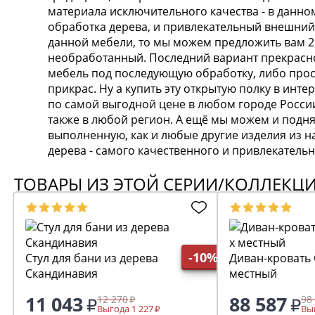
материала исключительного качества - в данно
обработка дерева, и привлекательный внешний 
данной мебели, то мы можем предложить вам 2 
необработанный. Последний вариант прекрасно 
мебель под последующую обработку, либо прос
прикрас. Ну а купить эту открытую полку в инт
по самой выгодной цене в любом городе России
также в любой регион. А ещё мы можем и поднять
выполненную, как и любые другие изделия из н
дерева - самого качественного и привлекатель
ТОВАРЫ ИЗ ЭТОЙ СЕРИИ/КОЛЛЕКЦ
-10%
Стул для бани из дерева
Диван-кровать 
Скандинавия
местный
11 043
88 587
12 270
98
Выгода 1 227
Выг