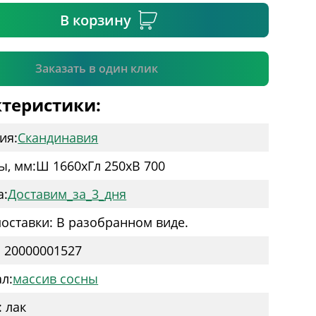
В корзину
Подтвердить
Заказать в один клик
теристики:
ия:
Скандинавия
ы, мм:
Ш 1660
x
Гл 250
x
В 700
а:
Доставим_за_3_дня
оставки: В разобранном виде.
: 20000001527
л:
массив сосны
: лак