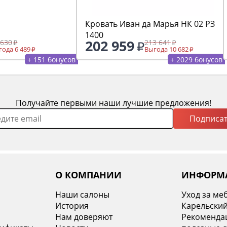
Кровать Иван да Марья НК 02 РЗ
1400
202 959
 630
213 641
ода 6 489
Выгода 10 682
+ 151 бонусов
+ 2029 бонусов
Получайте первыми наши лучшие предложения!
Подписат
О КОМПАНИИ
ИНФОРМ
Наши салоны
Уход за ме
История
Карельский
х
Нам доверяют
Рекомендац