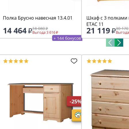
Полка Брусно навесная 13.4.01
Шкаф с 3 полками
ETAC 11
14 464
21 119
18 080
30 170
Выгода 3 616
Выгода
+ 144 бонусов
-25%