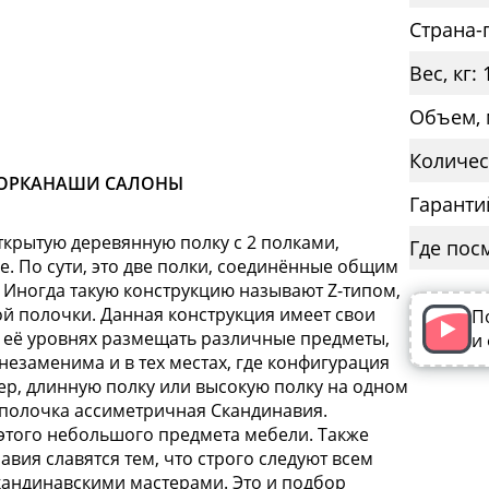
Страна-
Вес, кг: 
Объем, 
Количес
ОРКА
НАШИ САЛОНЫ
Гаранти
ткрытую деревянную полку с 2 полками,
Где пос
 По сути, это две полки, соединённые общим
 Иногда такую конструкцию называют Z-типом,
й полочки. Данная конструкция имеет свои
П
 её уровнях размещать различные предметы,
и
 незаменима и в тех местах, где конфигурация
ер, длинную полку или высокую полку на одном
а полочка ассиметричная Скандинавия.
этого небольшого предмета мебели. Также
вия славятся тем, что строго следуют всем
андинавскими мастерами. Это и подбор