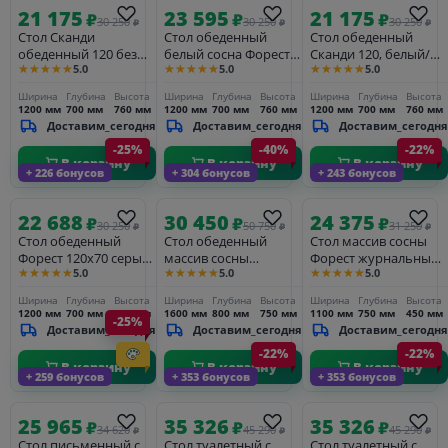
21 175
23 595
21 175
₽
₽
₽
30 250
30 250
30 250
₽
₽
₽
Стол Сканди
Стол обеденный
Стол обеденный
обеденный 120 без
белый сосна Форест
Сканди 120, белый/
★★★★★
★★★★★
★★★★★
5.0
5.0
5.0
выдвижного ящика,
1200 белый воск/
антик
серый 7046/антик
серый
Ширина
Глубина
Высота
Ширина
Глубина
Высота
Ширина
Глубина
Высота
1200 мм
700 мм
760 мм
1200 мм
700 мм
760 мм
1200 мм
700 мм
760 мм
Доставим_сегодня
Доставим_сегодня
Доставим_сегодня
-25%
-40%
-22%
В корзину
В корзину
В корзину
+ 226 бонусов
+ 304 бонусов
+ 243 бонусов
22 688
30 450
24 375
₽
₽
₽
30 250
50 750
31 250
₽
₽
₽
Стол обеденный
Стол обеденный
Стол массив сосны
Форест 120х70 серый
массив сосны
Форест журнальный
★★★★★
★★★★★
★★★★★
5.0
5.0
5.0
7012/бейц-масло
Гранада 1600х800х750
большой белый воск/
антик 24
серый
Ширина
Глубина
Высота
Ширина
Глубина
Высота
Ширина
Глубина
Высота
1200 мм
700 мм
760 мм
1600 мм
800 мм
750 мм
1100 мм
750 мм
450 мм
-25%
Доставим_сегодня
Доставим_сегодня
Доставим_сегодня
-22%
-22%
В корзину
В корзину
В корзину
+ 259 бонусов
+ 353 бонусов
+ 353 бонусов
25 965
35 326
35 326
₽
₽
₽
34 620
45 290
45 290
₽
₽
₽
Стол письменный с
Стол туалетный с
Стол туалетный с