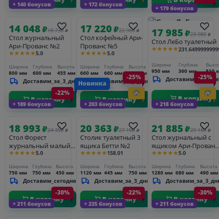
+ 140 бонусов
+ 172 бонусов
+ 179 бонусов
14 048
17 220
₽
₽
17 985
18 730
22 960
₽
₽
₽
23 980
₽
Стол журнальный
Стол кофейный Ари-
Стол ЛеБо туалетный
Ари-Прованс №2
Прованс №5
★★★★★
231.6499999999
★★★★★
★★★★★
5.0
5.0
Ширина
Глубина
Высо
Ширина
Глубина
Высота
Ширина
Глубина
Высота
950 мм
360 мм
810 
800 мм
600 мм
455 мм
660 мм
660 мм
650 мм
-25%
-25%
Доставим_сегодня
Доставим_за_3_дня
Доставим_за_3_дня
Новинка
-22%
В корзину
В корзину
В корзину
+ 189 бонусов
+ 203 бонусов
+ 218 бонусов
18 993
20 363
21 885
₽
₽
₽
24 350
27 150
29 180
₽
₽
₽
Стол Форест
Столик туалетный 3
Стол журнальный с
журнальный малый
ящика Бетти №2
ящиком Ари-Прованс
★★★★★
★★★★★
★★★★★
5.0
158.01
5.0
белый воск/серый
№3
Ширина
Глубина
Высота
Ширина
Глубина
Высота
Ширина
Глубина
Высота
750 мм
750 мм
450 мм
1120 мм
445 мм
750 мм
1280 мм
680 мм
490 мм
Доставим_сегодня
Доставим_за_3_дня
Доставим_за_3_дн
-30%
-22%
-30%
В корзину
В корзину
В корзину
+ 211 бонусов
+ 235 бонусов
+ 211 бонусов