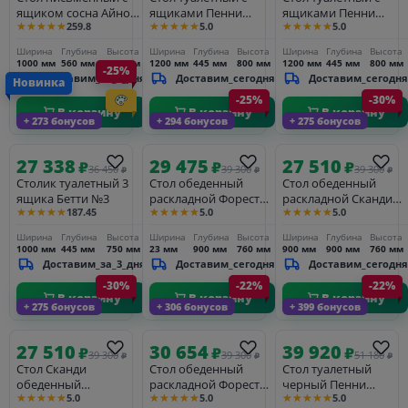
ящиком сосна Айно
ящиками Пенни
ящиками Пенни
★★★★★
★★★★★
★★★★★
259.8
5.0
5.0
№5
белый кварц/антик 24
серый жемчуг/антик
24
Ширина
Глубина
Высота
Ширина
Глубина
Высота
Ширина
Глубина
Высота
1000 мм
560 мм
775 мм
1200 мм
445 мм
800 мм
1200 мм
445 мм
800 мм
-25%
Доставим_за_3_дня
Доставим_сегодня
Доставим_сегодня
Новинка
-25%
-30%
В корзину
В корзину
В корзину
+ 273 бонусов
+ 294 бонусов
+ 275 бонусов
27 338
29 475
27 510
₽
₽
₽
36 450
39 300
39 300
₽
₽
₽
Столик туалетный 3
Стол обеденный
Стол обеденный
ящика Бетти №3
раскладной Форест
раскладной Сканди
★★★★★
★★★★★
★★★★★
187.45
5.0
5.0
90/125 серый 7012/
90/125, серый 7046/
бейц-масло
антик
Ширина
Глубина
Высота
Ширина
Глубина
Высота
Ширина
Глубина
Высота
1000 мм
445 мм
750 мм
23 мм
900 мм
760 мм
900 мм
900 мм
760 мм
Доставим_за_3_дня
Доставим_сегодня
Доставим_сегодня
-30%
-22%
-22%
В корзину
В корзину
В корзину
+ 275 бонусов
+ 306 бонусов
+ 399 бонусов
27 510
30 654
39 920
₽
₽
₽
39 300
39 300
51 180
₽
₽
₽
Стол Сканди
Стол обеденный
Стол туалетный
обеденный
раскладной Форест
черный Пенни
★★★★★
★★★★★
★★★★★
5.0
5.0
5.0
раскладной D90/125,
90/125 Белый воск/
черный сапфир/