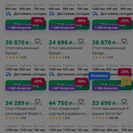
белый/антик
Антик
антик 24
Ширина
Глубина
Высота
Ширина
Глубина
Высота
Ширина
Глубина
Высота
900 мм
900 мм
760 мм
900 мм
900 мм
760 мм
1200 мм
445 мм
800 мм
Доставим_сегодня
Доставим_сегодня
Доставим_сегодня
-25%
-40%
-25%
В корзину
В корзину
В корзину
+ 308 бонусов
+ 246 бонусов
+ 308 бонусов
30 870
24 696
30 870
₽
₽
₽
41 160
41 160
41 160
₽
₽
₽
Стол письменный
Стол письменный
Стол письменный
Бридж
Бридж
Бридж
★★★★★
★★★★★
★★★★★
5.0
5.0
5.0
однотумбовый
однотумбовый белый
однотумбовый
браун/белый лак
лак
браун/серый 7012
Ширина
Глубина
Высота
Ширина
Глубина
Высота
Ширина
Глубина
Высота
1200 мм
650 мм
760 мм
1200 мм
650 мм
760 мм
1200 мм
650 мм
760 мм
-25%
Доставим_сегодня
Доставим_сегодня
Доставим_сегодня
Новинка
-22%
-50%
В корзину
В корзину
В корзину
+ 342 бонусов
+ 447 бонусов
+ 336 бонусов
34 289
44 750
33 690
₽
₽
₽
43 960
89 500
44 920
₽
₽
₽
Стол обеденный
Стол обеденный
Стол письменный 4
раскладной Форест
круглый раздвижной
ящика Бетти №1
★★★★★
★★★★★
★★★★★
5.0
5.0
162.46
110/145 Белый воск/
Гранада
Антик
119х119(151)х75
Ширина
Глубина
Высота
Ширина
Глубина
Высота
Ширина
Глубина
Высота
1100 мм
1100 мм
760 мм
1190 мм
1190 мм
742 мм
1000 мм
600 мм
750 мм