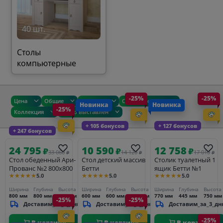
40 шт.
Столы
компьютерные
-25%
-25%
Цена
Общие
Размеры
Сроки доставки
Новинка
Новинка
-25%
Коллекция
Товар выставлен
+ 105 бонусов
+ 127 бонусов
+ 247 бонусов
24 795
10 590
12 758
₽
₽
₽
33 060
14 120
17 010
₽
₽
₽
Стол обеденный Ари-
Стол детский массив
Столик туалетный 1
Прованс №2 800х800
Бетти
ящик Бетти №1
★★★★★
★★★★★
★★★★★
5.0
5.0
5.0
Ширина
Глубина
Высота
Ширина
Глубина
Высота
Ширина
Глубина
Высота
800 мм
800 мм
750 мм
600 мм
600 мм
560 мм
770 мм
445 мм
750 мм
-25%
-25%
Доставим_за_3_дня
Доставим_за_3_дня
Доставим_за_3_дн
-25%
В корзину
В корзину
В корзину