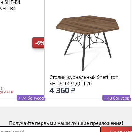
SHT-B4
-6%
Столик журнальный Sheffilton
SHT-S100/ЛДСП 70
4 360
5
а 474
+ 74 бонусов
+ 43 бонусов
Получайте первыми наши лучшие предложения!