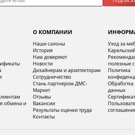
Подписат
О КОМПАНИИ
ИНФОРМ
Наши салоны
Уход за ме
История
Карельский
х
Нам доверяют
Рекомендац
тификаты
Новости
полезные с
а
Дизайнерам и архитекторам
Политика
я
Сотрудничество
конфиденц
Стань партнером ДМС-
Обработка
Маркет
данных
клиентам
Отзывы
Сертифика
я обмена и
Вакансии
Пользоват
Результаты оценки труда
соглашени
Контакты