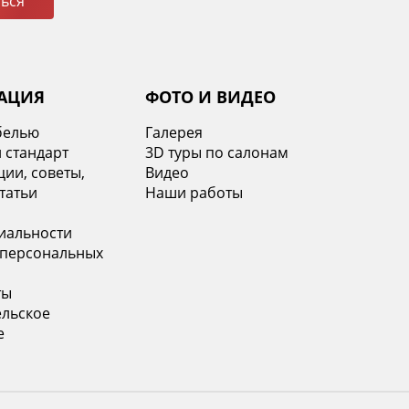
ься
АЦИЯ
ФОТО И ВИДЕО
белью
Галерея
 стандарт
3D туры по салонам
ии, советы,
Видео
татьи
Наши работы
иальности
 персональных
ты
ельское
е