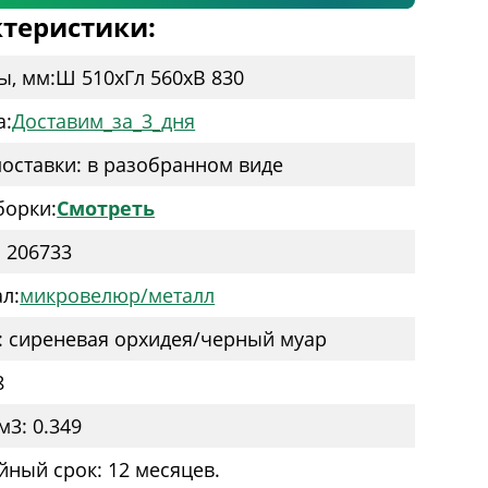
теристики:
ы, мм:
Ш 510
x
Гл 560
x
В 830
а:
Доставим_за_3_дня
оставки: в разобранном виде
борки:
Смотреть
: 206733
л:
микровелюр/металл
: сиреневая орхидея/черный муар
8
м3: 0.349
йный срок: 12 месяцев.