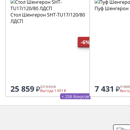
Пуф Шенгерон 
Стол Шенгерон SHT-TU17/120/80
ЛДСП
-6%
25 859
7 431
27 510
7 90
Выгода 1 651
Выгод
+ 258 бонусов