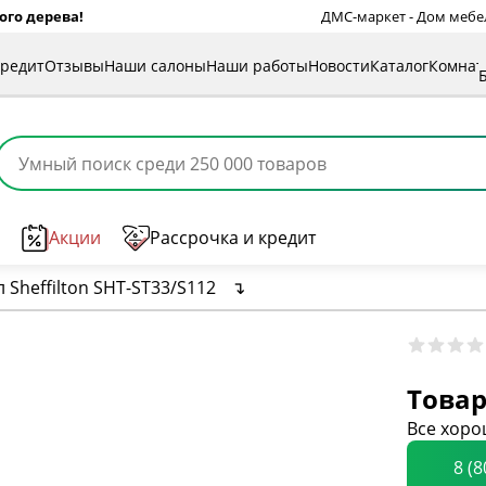
ого дерева!
ДМС-маркет - Дом мебели
кредит
Отзывы
Наши салоны
Наши работы
Новости
Каталог
Комна
Акции
Рассрочка и кредит
л Sheffilton SHT-ST33/S112
↴
Товар
Все хоро
8 (