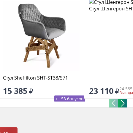
Стул Шенгерон SH
Стул Sheffilton SHT-ST38/S71
15 385
23 110
24 585
Выгода
+ 153 бонусов