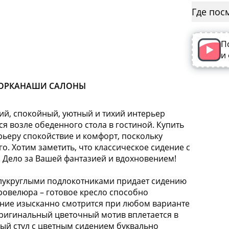
Где пос
П
и
ОРКА
НАШИ САЛОНЫ
кий, спокойный, уютный и тихий интерьер
ся возле обеденного стола в гостиной. Купить
ерьеру спокойствие и комфорт, поскольку
о. Хотим заметить, что классическое сидение с
 Дело за Вашей фантазией и вдохновением!
укруглыми подлокотниками придает сидению
ровелюра – готовое кресло способно
дение изысканно смотрится при любом варианте
Оригинальный цветочный мотив вплетается в
ый стул с цветным сидением буквально