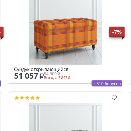
%
-7%
Сундук открывающийся
51 057
54 900
Выгода 3 843
+ 510 бонусов