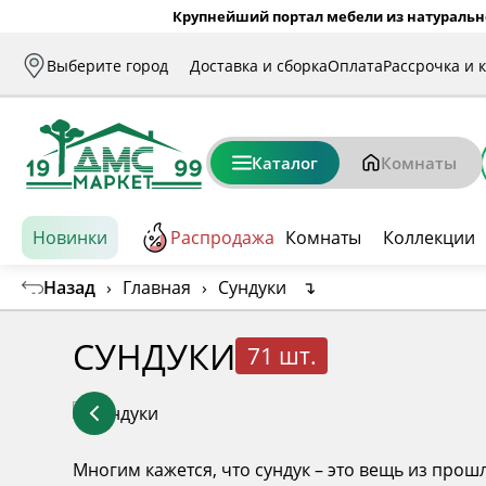
Крупнейший портал мебели из натуральн
Выберите город
Доставка и сборка
Оплата
Рассрочка и 
Каталог
Комнаты
Новинки
Распродажа
Комнаты
Коллекции
Назад
›
Главная
›
Сундуки
↴
СУНДУКИ
71 шт.
Многим кажется, что сундук – это вещь из прошл