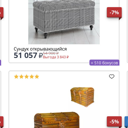
%
-7%
Сундук открывающийся
51 057
54 900
Выгода 3 843
+ 510 бонусов
%
-5%