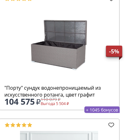
-5%
"Порту" сундук водонепроницаемый из
искусственного ротанга, цвет графит
104 575
110 079
Выгода 5 504
+ 1045 бонусов