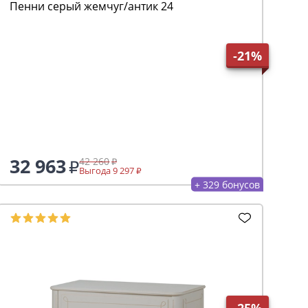
Пенни серый жемчуг/антик 24
-21%
32 963
42 260
Выгода 9 297
+ 329 бонусов
-25%