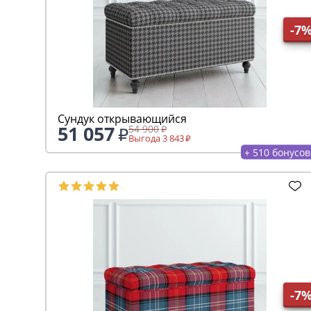
-7
Сундук открывающийся
51 057
54 900
Выгода 3 843
+ 510 бонусов
-7