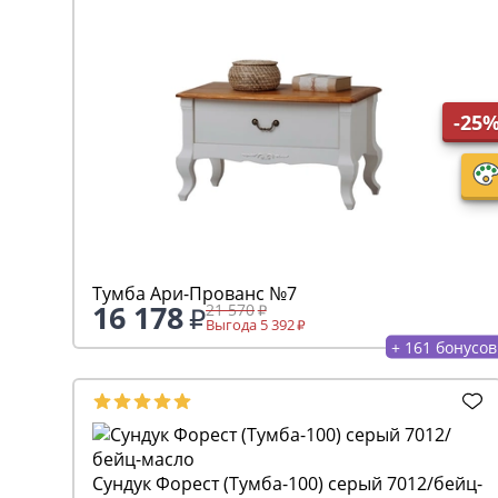
-25
Тумба Ари-Прованс №7
16 178
21 570
Выгода 5 392
+ 161 бонусов
Сундук Форест (Тумба-100) серый 7012/бейц-