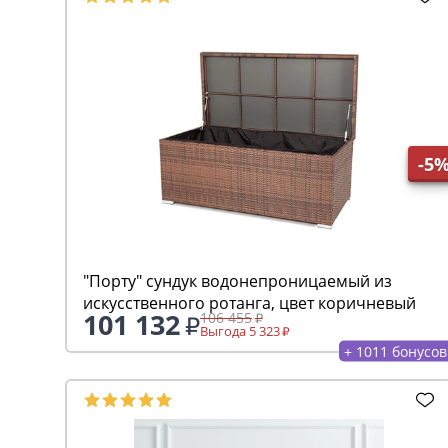
-5
"Порту" сундук водонепроницаемый из
искусственного ротанга, цвет коричневый
101 132
106 455
Выгода 5 323
+ 1011 бонусов