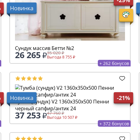
%
Новинка
Сундук массив Бетти №2
26 265
35 020
Выгода 8 755
+ 262 бонусов
%
Новинка
-21%
Тумба (сундук) V2 1360х350х500 Пенни
черный сапфир/антик 24
37 253
47 760
Выгода 10 507
+ 372 бонусов