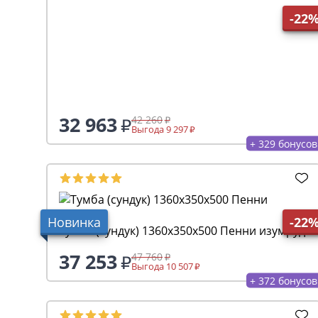
-22
32 963
42 260
Выгода 9 297
+ 329 бонусов
Новинка
-22
Тумба (сундук) 1360х350х500 Пенни изумруд
37 253
47 760
Выгода 10 507
+ 372 бонусов