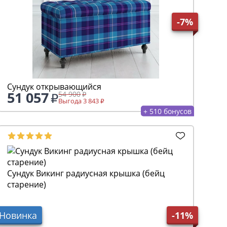
-7%
Сундук открывающийся
51 057
54 900
Выгода 3 843
+ 510 бонусов
Сундук Викинг радиусная крышка (бейц
старение)
Новинка
-11%