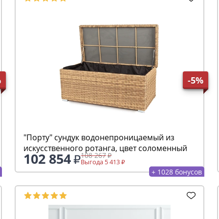
%
-5%
"Порту" сундук водонепроницаемый из
искусственного ротанга, цвет соломенный
102 854
108 267
Выгода 5 413
+ 1028 бонусов