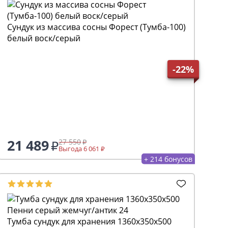
Сундук из массива сосны Форест (Тумба-100)
белый воск/серый
-22%
21 489
27 550
Выгода 6 061
+ 214 бонусов
Тумба сундук для хранения 1360х350х500