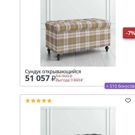
-7
Сундук открывающийся
51 057
54 900
Выгода 3 843
+ 510 бонусов