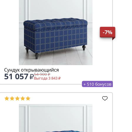
-7%
Сундук открывающийся
51 057
54 900
Выгода 3 843
+ 510 бонусов