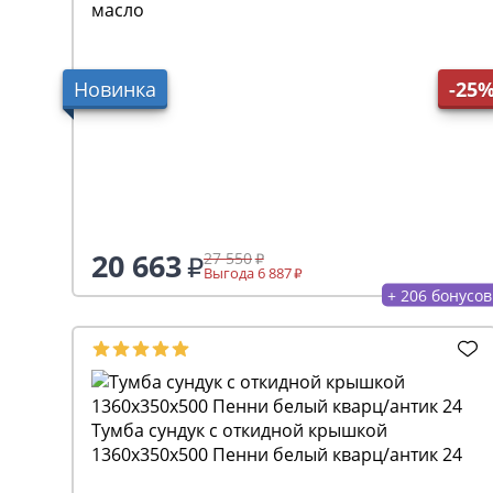
масло
Новинка
-25
20 663
27 550
Выгода 6 887
+ 206 бонусов
Тумба сундук с откидной крышкой
1360х350х500 Пенни белый кварц/антик 24