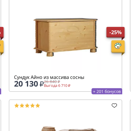
%
-25%
Сундук Айно из массива сосны
20 130
26 840
Выгода 6 710
+ 201 бонусов