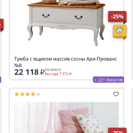
-25%
%
Тумба с ящиком массив сосны Ари-Прованс
№8
22 118
29 490
Выгода 7 372
+ 221 бонусов
-25%