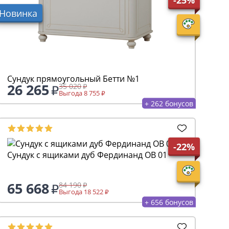
Новинка
Сундук прямоугольный Бетти №1
26 265
35 020
Выгода 8 755
+ 262 бонусов
-22%
Сундук с ящиками дуб Фердинанд ОВ 01
65 668
84 190
Выгода 18 522
+ 656 бонусов