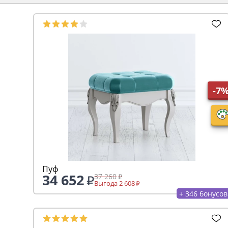
-7
Пуф
34 652
37 260
Выгода 2 608
+ 346 бонусов