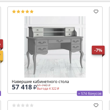
%
-7%
Навершие кабинетного стола
57 418
61 740
Выгода 4 322
+ 574 бонусов