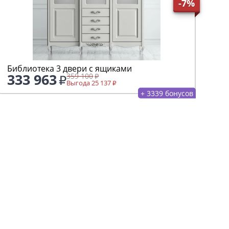
-7%
Библиотека 3 двери с ящиками
333 963
359 100
Выгода 25 137
+ 3339 бонусов