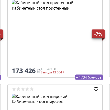
Кабинетный стол пристенный
%
-7%
173 426
186 480
Выгода 13 054
+ 1734 бонусов
Кабинетный стол широкий