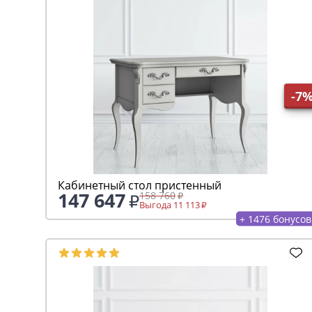
-7
Кабинетный стол пристенный
147 647
158 760
Выгода 11 113
+ 1476 бонусов