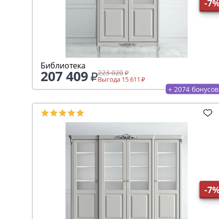
-7
Библиотека
207 409
223 020
Выгода 15 611
+ 2074 бонусов
-7