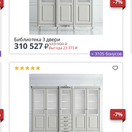
%
-7%
Библиотека 3 двери
310 527
333 900
Выгода 23 373
+ 3105 бонусов
%
-7%