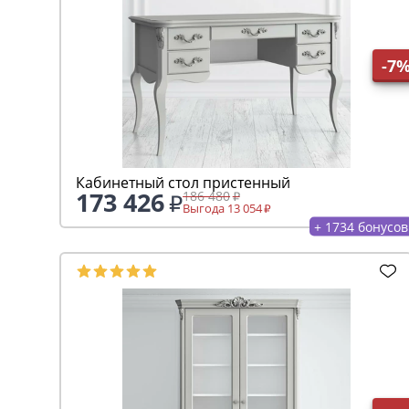
-7
Кабинетный стол пристенный
173 426
186 480
Выгода 13 054
+ 1734 бонусов