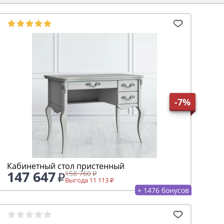
-7%
Кабинетный стол пристенный
147 647
158 760
Выгода 11 113
+ 1476 бонусов