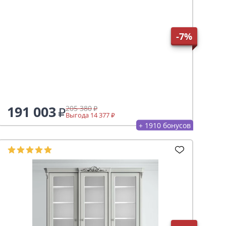
-7%
191 003
205 380
Выгода 14 377
+ 1910 бонусов