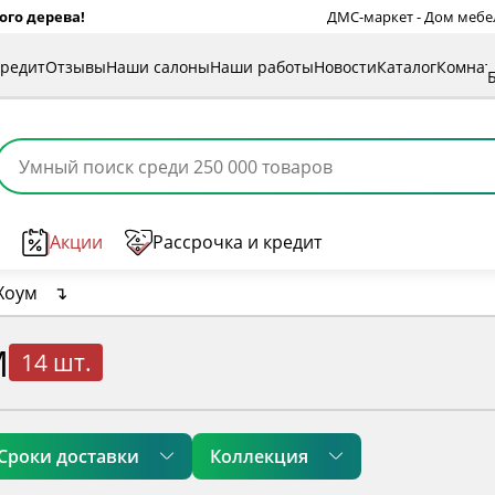
ого дерева!
ДМС-маркет - Дом мебели
кредит
Отзывы
Наши салоны
Наши работы
Новости
Каталог
Комна
Акции
Рассрочка и кредит
Хоум
↴
М
14 шт.
Сроки доставки
Коллекция