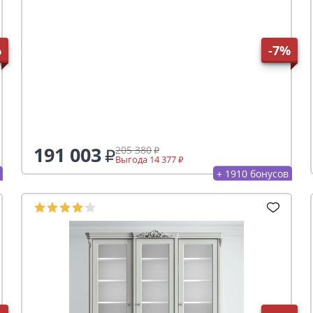
%
-7%
191 003
205 380
Выгода 14 377
+ 1910 бонусов