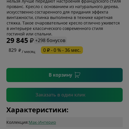
нельзя лучше передают настроения французского стиля
прованс. Кресло с основанием из натурального дерева,
искусственно состаренного для придания эффекта
винтажности, спинка выполнена в технике каретная
стяжка. Такое очаровательное кресло отлично уживется
* обязательное поле
в интерьере классического современного стиля
гостиной или спальни.
29 845
+298 бонусов
* необязательное поле
829
0 ₽ - 0 % - 36 мес.
/ месяц
* необязательное поле
В корзину
Подтвердить
Заказать в один клик
Характеристики:
Коллекция:
Мак-Интерио