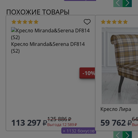
ПОХОЖИЕ ТОВАРЫ
Кресло Miranda&Serena DF814
(S2)
-10%
Кресло Лира
125 886
64
113 297
59 762
Выгода 12 589
Выг
+ 1132 бонусов