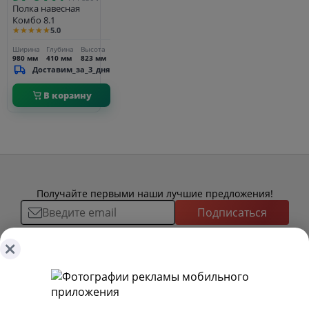
Полка навесная
Комбо 8.1
★★★★★
5.0
Ширина
Глубина
Высота
980 мм
410 мм
823 мм
Доставим_за_3_дня
В корзину
Получайте первыми наши лучшие предложения!
Подписаться
О ТОВАРАХ
ТОВАРЫ