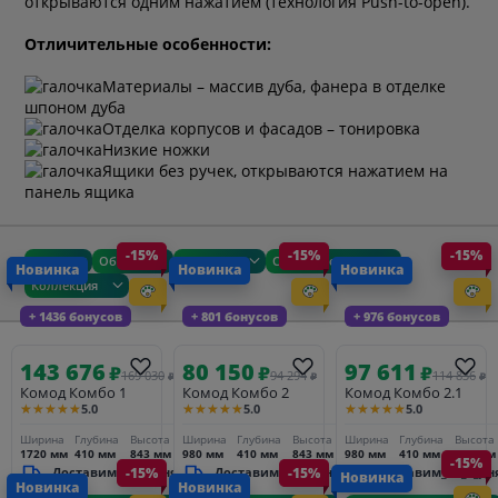
открываются одним нажатием (технология Push-to-open).
Отличительные особенности:
Материалы – массив дуба, фанера в отделке
шпоном дуба
Отделка корпусов и фасадов – тонировка
Низкие ножки
Ящики без ручек, открываются нажатием на
панель ящика
-15%
-15%
-15%
Цена
Общие
Размеры
Сроки доставки
Новинка
Новинка
Новинка
Коллекция
+ 1436 бонусов
+ 801 бонусов
+ 976 бонусов
143 676
80 150
97 611
₽
₽
₽
169 030
94 294
114 836
₽
₽
₽
Комод Комбо 1
Комод Комбо 2
Комод Комбо 2.1
★★★★★
★★★★★
★★★★★
5.0
5.0
5.0
Ширина
Глубина
Высота
Ширина
Глубина
Высота
Ширина
Глубина
Высота
1720 мм
410 мм
843 мм
980 мм
410 мм
843 мм
980 мм
410 мм
843 мм
-15%
Доставим_за_3_дня
-15%
Доставим_за_3_дня
-15%
Доставим_за_3_дн
Новинка
Новинка
Новинка