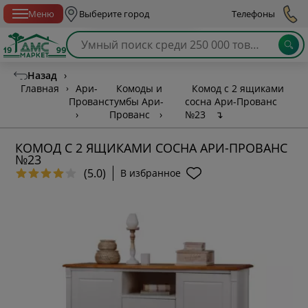
Спб с 10:00 до 21:00
Меню
Выберите город
Телефоны
Назад
›
Главная
›
Ари-
Комоды и
Комод с 2 ящиками
Прованс
тумбы Ари-
сосна Ари-Прованс
›
Прованс
›
№23
↴
КОМОД С 2 ЯЩИКАМИ СОСНА АРИ-ПРОВАНС
№23
(5.0)
В избранное