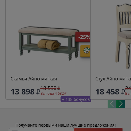
-25%
Скамья Айно мягкая
Стул Айно мягк
18 530
24
13 898
18 458
Выгода 4 632
Выг
+ 138 бонусов
Получайте первыми наши лучшие предложения!