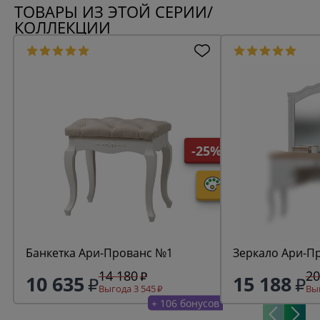
ТОВАРЫ ИЗ ЭТОЙ СЕРИИ/
КОЛЛЕКЦИИ
-25%
Банкетка Ари-Прованс №1
Зеркало Ари-П
14 180
20
10 635
15 188
Выгода 3 545
Выг
+ 106 бонусов