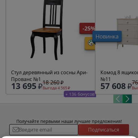
-25%
Новинка
Стул деревянный из сосны Ари-
Комод 8 ящиков
Прованс №1
№11
18 260
76
13 695
57 608
Выгода 4 565
Выг
+ 136 бонусов
Получайте первыми наши лучшие предложения!
Подписаться