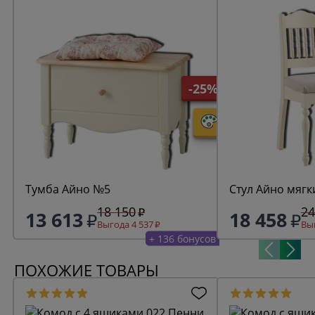
-25%
Тумба Айно №5
Стул Айно мягк
18 150
24
13 613
18 458
Выгода 4 537
Выг
+ 136 бонусов
ПОХОЖИЕ ТОВАРЫ