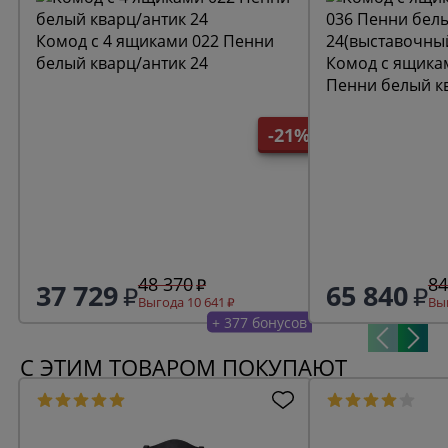
Комод с 4 ящиками 022 Пенни
белый кварц/антик 24
Комод с ящикам
Пенни белый к
24(выставочны
-21%
48 370
84
37 729
65 840
Выгода 10 641
Выг
+ 377 бонусов
С ЭТИМ ТОВАРОМ ПОКУПАЮТ