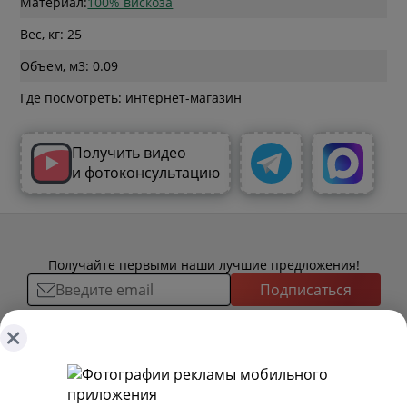
Материал:
100% вискоза
Вес, кг: 25
Объем, м3: 0.09
Где посмотреть: интернет-магазин
Получить видео
и фотоконсультацию
Получайте первыми наши лучшие предложения!
Подписаться
О ТОВАРАХ