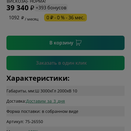
ВИСКОЗА)- НОРМА!
39 340
+393 бонусов
* необязательное поле
1092
0 ₽ - 0 % - 36 мес.
/ месяц
* необязательное поле
В корзину
Подтвердить
Заказать в один клик
Характеристики:
Габариты, мм:
Ш 3000
x
Гл 2000
x
В 10
Доставка:
Доставим_за_3_дня
Форма поставки: в собранном виде
Артикул: 75-26550