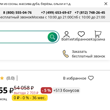
 из сосны, массива дуба, берёзы, ольхи и т.д.
8 (800) 555-04-76
+7 (499) 653-69-67
+7 (812) 748-26-45
ты
Бесплатный звонок
Москва с 10:00 до 21:00
Спб с 10:00 до 21:00
Войти
Избранное
Корзина
Заказать
бесплатный звонок
ельное поле
(0.0)
В избранное
54 058
55
- 5 %
+513 бонусов
ательное поле
выгода 2 703
0 ₽ - 0 % - 36 мес.
месяц
ательное поле