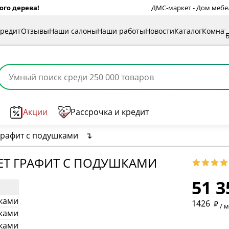
ого дерева!
ДМС-маркет - Дом мебели
кредит
Отзывы
Наши салоны
Наши работы
Новости
Каталог
Комна
Акции
Рассрочка и кредит
 графит с подушками
↴
* обязат
ВЕТ ГРАФИТ С ПОДУШКАМИ
51 3
* необяз
1426
/ 
* необяз