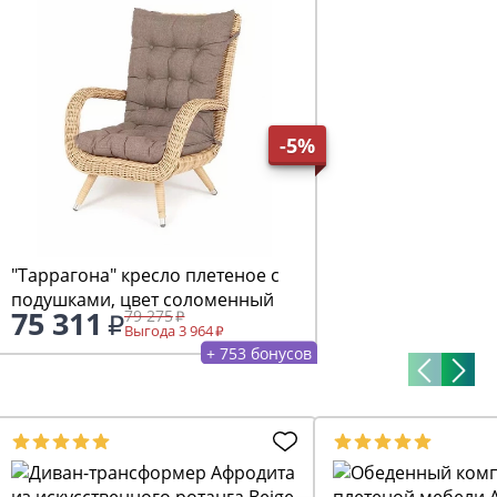
-5%
"Таррагона" кресло плетеное с
подушками, цвет соломенный
75 311
79 275
Выгода 3 964
+ 753 бонусов