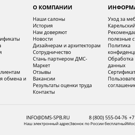
О КОМПАНИИ
ИНФОРМ
Наши салоны
Уход за ме
История
Карельский
х
Нам доверяют
Рекомендац
тификаты
Новости
полезные с
а
Дизайнерам и архитекторам
Политика
я
Сотрудничество
конфиденц
Стань партнером ДМС-
Обработка
Маркет
данных
клиентам
Отзывы
Сертифика
я обмена и
Вакансии
Пользоват
Результаты оценки труда
соглашени
Контакты
INFO@DMS-SPB.RU
8 (800) 555-04-76
+7
Наш электронный адрес
Звонок по России бесплатный
Моск