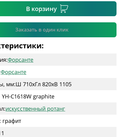
В корзину
Подтвердить
Заказать в один клик
теристики:
ия:
Форсанте
:
Форсанте
ы, мм:
Ш 710
x
Гл 820
x
В 1105
: YH-C1618W graphite
л:
искусственный ротанг
: графит
11