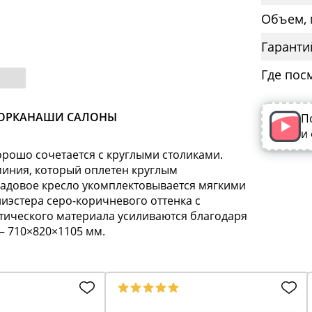
Объем, 
Гаранти
Где пос
ОРКА
НАШИ САЛОНЫ
П
и
орошо сочетается с круглыми столиками.
иния, который оплетен круглым
садовое кресло укомплектовывается мягкими
иэстера серо-коричневого оттенка с
етического материала усиливаются благодаря
– 710×820×1105 мм.