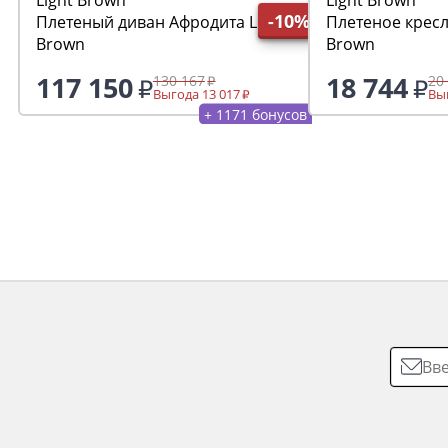
-10%
Плетеный диван Афродита Light
Плетеное кресло Афродита L
Brown
Brown
117 150
18 744
130 167
20
Выгода 13 017
Выг
+ 1171 бонусов