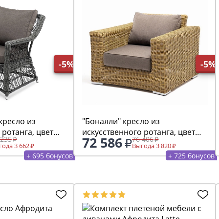
-5%
-5%
кресло из
"Боналли" кресло из
 ротанга, цвет
искусственного ротанга, цвет
72 586
 235
76 406
соломенный
ода 3 662
Выгода 3 820
+ 695 бонусов
+ 725 бонусов