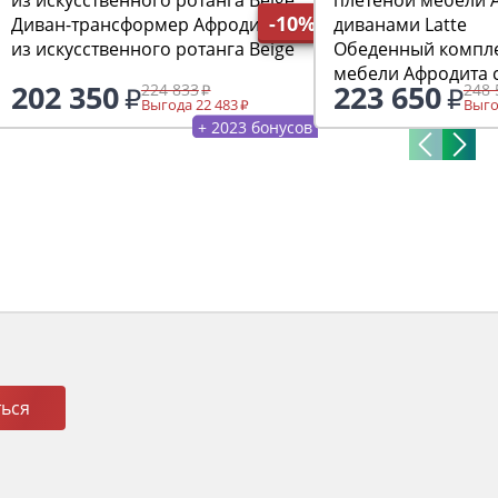
-10%
Диван-трансформер Афродита
из искусственного ротанга Beige
Обеденный компле
мебели Афродита с диванами
202 350
223 650
224 833
248 
Latte
Выгода 22 483
Выго
+ 2023 бонусов
ься