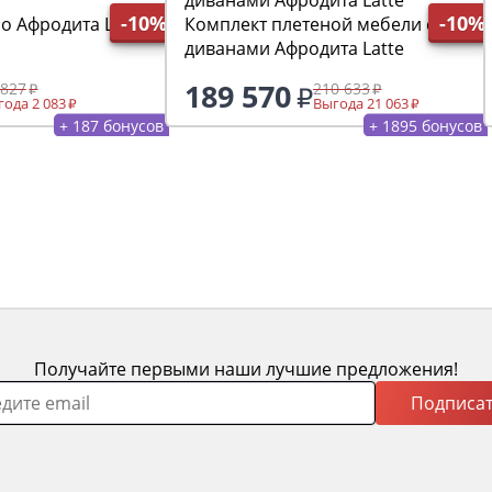
-10%
-10%
ight
Комплект плетеной мебели с
диванами Афродита Latte
189 570
 827
210 633
ода 2 083
Выгода 21 063
+ 187 бонусов
+ 1895 бонусов
Получайте первыми наши лучшие предложения!
Подписат