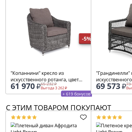
-5%
"Копаннини" кресло из
"Грандинелли" 
искусственного ротанга, цвет
искусственного
61 970
69 573
65 232
73
графит
графит
Выгода 3 262
Выг
+ 619 бонусов
С ЭТИМ ТОВАРОМ ПОКУПАЮТ