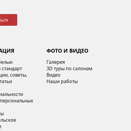
ься
АЦИЯ
ФОТО И ВИДЕО
белью
Галерея
 стандарт
3D туры по салонам
ии, советы,
Видео
татьи
Наши работы
иальности
 персональных
ты
ельское
е