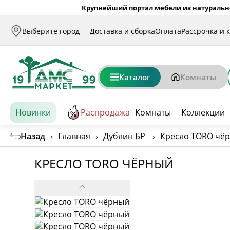
Крупнейший портал мебели из натуральн
Выберите город
Доставка и сборка
Оплата
Рассрочка и 
Каталог
Комнаты
Новинки
Распродажа
Комнаты
Коллекции
Назад
›
Главная
›
Дублин БР
›
Кресло TORO чё
КРЕСЛО TORO ЧЁРНЫЙ