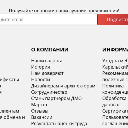
Получайте первыми наши лучшие предложения!
Подписат
О КОМПАНИИ
ИНФОРМ
Наши салоны
Уход за ме
История
Карельский
х
Нам доверяют
Рекомендац
тификаты
Новости
полезные с
а
Дизайнерам и архитекторам
Политика
я
Сотрудничество
конфиденц
Стань партнером ДМС-
Обработка
Маркет
данных
клиентам
Отзывы
Сертифика
я обмена и
Вакансии
Пользоват
Результаты оценки труда
соглашени