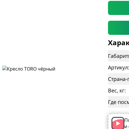
Харак
Габарит
Страна-
Вес, кг:
Где пос
П
и