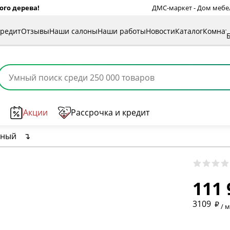
ого дерева!
ДМС-маркет - Дом мебели
кредит
Отзывы
Наши салоны
Наши работы
Новости
Каталог
Комна
Акции
Рассрочка и кредит
рный
↴
* обязат
111 
* необяз
3109
/ 
* необяз