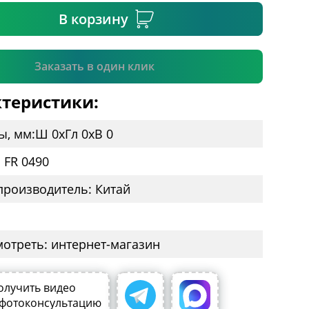
В корзину
Подтвердить
Заказать в один клик
теристики:
ы, мм:
Ш 0
x
Гл 0
x
В 0
Артикул: FR 0490
производитель: Китай
мотреть: интернет-магазин
олучить видео
 фотоконсультацию