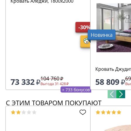
Кровать Аледжи, 1800х2000
-30%
Новинка
Кровать Джудит
104 760
69
73 332
58 809
Выгода 31 428
Выг
+ 733 бонусов
С ЭТИМ ТОВАРОМ ПОКУПАЮТ