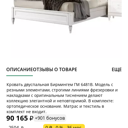
ОПИСАНИЕ
ОТЗЫВЫ О ТОВАРЕ
ЕЩЕ
Кровать двуспальная Бирмингем ГМ 6481В. Модель с
резными элементами, строгими линиями фрезеровки и
накладками с оригинальным тиснением делают
коллекцию элегантной и неповторимой. В комплекте:
* обязательное поле
ортопедическое основание. Матрас и текстиль в
комплект не входит.
90 165
+901 бонусов
* необязательное поле
2504
0 ₽ - 0 % - 36 мес.