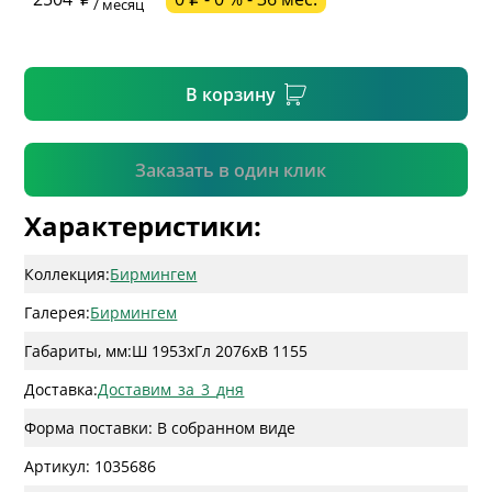
/ месяц
* необязательное поле
В корзину
Подтвердить
Заказать в один клик
Характеристики:
Коллекция:
Бирмингем
Галерея:
Бирмингем
Габариты, мм:
Ш 1953
x
Гл 2076
x
В 1155
Доставка:
Доставим_за_3_дня
Форма поставки: В собранном виде
Артикул: 1035686