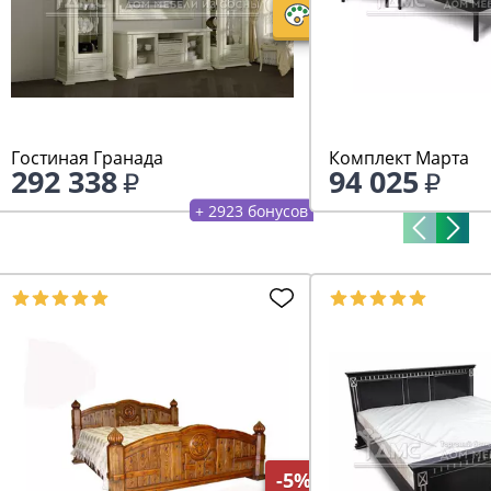
Гостиная Гранада
Комплект Марта
292 338
94 025
+ 2923 бонусов
-5%