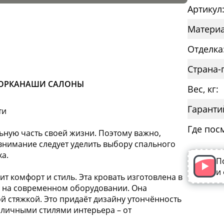
Артикул
Материа
Отделка
Страна-
ОРКА
НАШИ САЛОНЫ
Вес, кг:
Гаранти
ти
Где пос
льную часть своей жизни. Поэтому важно,
внимание следует уделить выбору спального
ха.
П
и
ит комфорт и стиль. Эта кровать изготовлена в
и на современном оборудовании. Она
й стяжкой. Это придаёт дизайну утончённость
азличными стилями интерьера – от