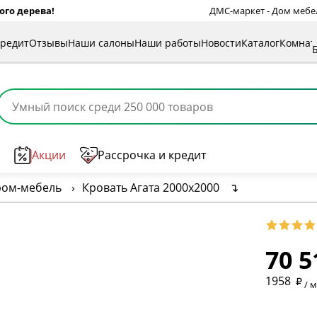
ого дерева!
ДМС-маркет - Дом мебели
кредит
Отзывы
Наши салоны
Наши работы
Новости
Каталог
Комна
Акции
Рассрочка и кредит
ром-мебель
›
Кровать Агата 2000х2000
↴
70 5
* обязат
1958
/ 
* необяз