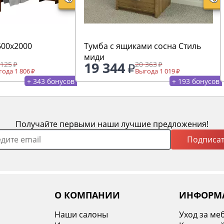
600х2000
Тумба с ящиками сосна Стиль
миди
19 344
 125
20 363
ода 1 806
Выгода 1 019
+ 343 бонусов
+ 193 бонусов
Получайте первыми наши лучшие предложения!
Подписат
О КОМПАНИИ
ИНФОРМ
Наши салоны
Уход за ме