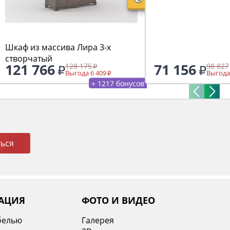
Шкаф из массива Лира 3-х
створчатый
121 766
71 156
128 175
98 827
Выгода 6 409
Выгода
+ 1217 бонусов
ься
АЦИЯ
ФОТО И ВИДЕО
белью
Галерея