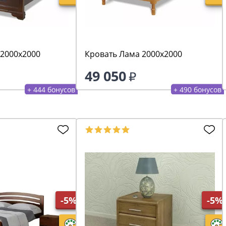
 2000х2000
Кровать Лама 2000х2000
49 050
+ 444 бонусов
+ 490 бонусов
-5%
-5%