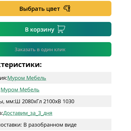
Выбрать цвет
ательное поле
В корзину
Подтвердить
Заказать в один клик
теристики:
ия:
Муром Мебель
:
Муром Мебель
ы, мм:
Ш 2080
x
Гл 2100
x
В 1030
а:
Доставим_за_3_дня
оставки: В разобранном виде