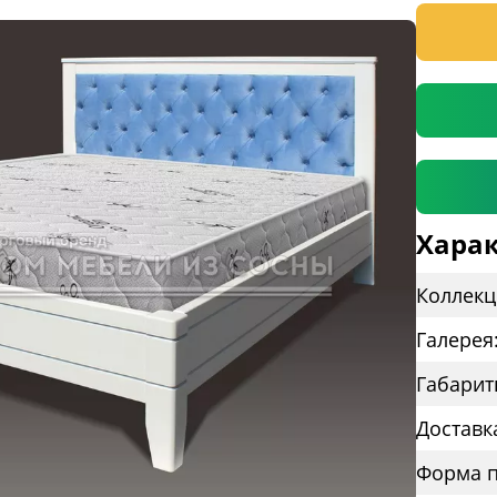
* необяз
Харак
Коллекц
Галерея
Габарит
Доставк
Форма п