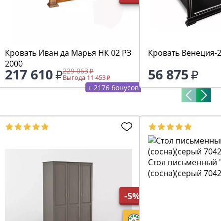
Кровать Иван да Марья НК 02 РЗ
Кровать Венеция-2
2000
217 610
56 875
229 063
Выгода 11 453
+ 2176 бонусов
Стол письменный "
(сосна)(серый 7042
-5%