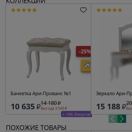
КОЛЛЕКЦИИ
-25%
Банкетка Ари-Прованс №1
Зеркало Ари-П
14 180
20
10 635
15 188
Выгода 3 545
Выг
+ 106 бонусов
ПОХОЖИЕ ТОВАРЫ