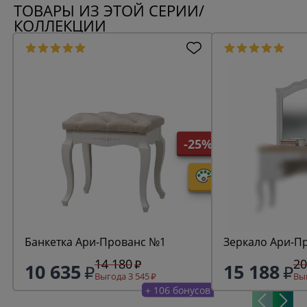
ТОВАРЫ ИЗ ЭТОЙ СЕРИИ/
КОЛЛЕКЦИИ
-25%
Банкетка Ари-Прованс №1
Зеркало Ари-П
14 180
20
10 635
15 188
Выгода 3 545
Выг
+ 106 бонусов