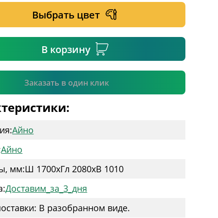
Выбрать цвет
ательное поле
В корзину
Подтвердить
Заказать в один клик
теристики:
ия:
Айно
:
Айно
ы, мм:
Ш 1700
x
Гл 2080
x
В 1010
а:
Доставим_за_3_дня
оставки: В разобранном виде.