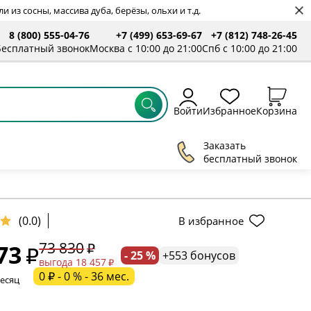
 из сосны, массива дуба, берёзы, ольхи и т.д.
8 (800) 555-04-76
+7 (499) 653-69-67
+7 (812) 748-26-45
ты
Бесплатный звонок
Москва с 10:00 до 21:00
Спб с 10:00 до 21:00
Войти
Избранное
Корзина
Заказать
бесплатный звонок
(0.0)
В избранное
73 830
73
- 25 %
+553 бонусов
ельное поле
выгода 18 457
0 ₽ - 0 % - 36 мес.
месяц
ательное поле