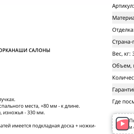
Артикул
Материа
Отделка:
Страна-
ОРКА
НАШИ САЛОНЫ
Вес, кг: 
Объем, м
Количес
Гаранти
пучках.
Где пос
ального места, +80 мм - к длине.
), изножья - 330 мм.
П
оватей имеется подкладная доска + ножки-
и