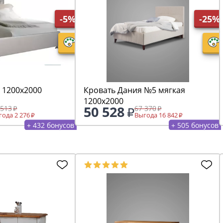
-5%
-25%
 1200х2000
Кровать Дания №5 мягкая
1200х2000
50 528
 513
67 370
ода 2 276
Выгода 16 842
+ 432 бонусов
+ 505 бонусов