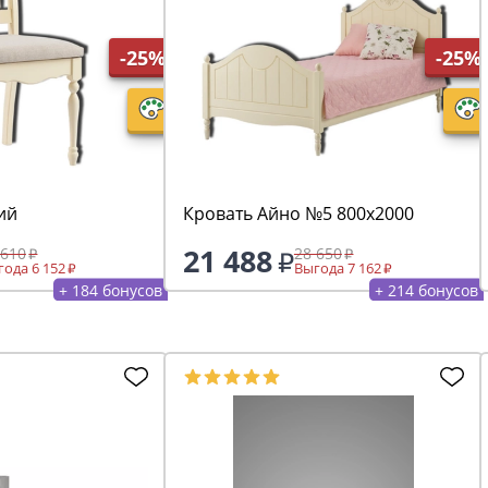
-25%
-25%
ий
Кровать Айно №5 800х2000
21 488
 610
28 650
ода 6 152
Выгода 7 162
+ 184 бонусов
+ 214 бонусов