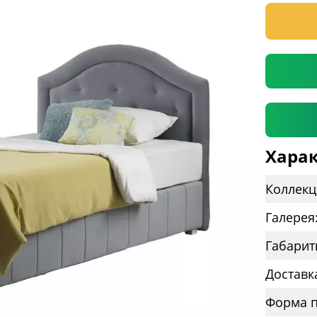
* необяз
Харак
Коллекц
Галерея
Габарит
Доставк
Форма п