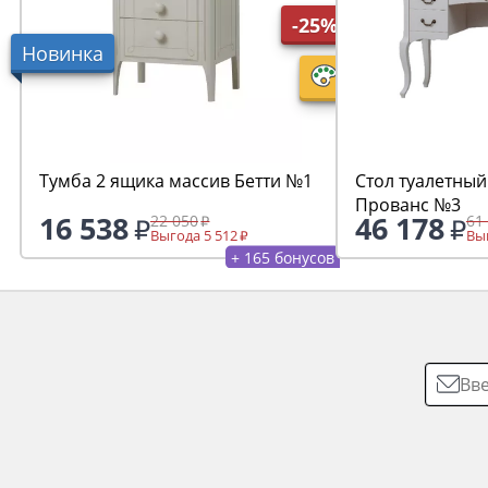
-25%
Новинка
Тумба 2 ящика массив Бетти №1
Стол туалетный
Прованс №3
16 538
46 178
22 050
61
Выгода 5 512
Выг
+ 165 бонусов