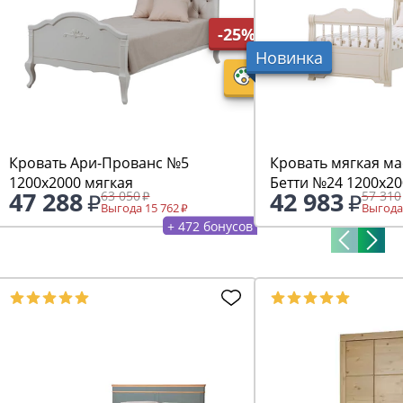
-25%
Новинка
Кровать Ари-Прованс №5
Кровать мягкая ма
1200х2000 мягкая
Бетти №24 1200х20
47 288
42 983
63 050
57 310
Выгода 15 762
Выгода
+ 472 бонусов