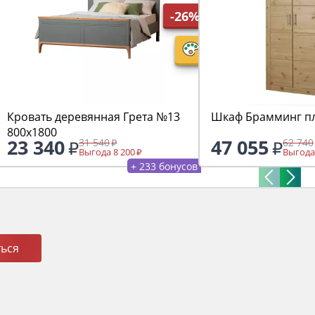
-26%
Кровать деревянная Грета №13
Шкаф Брамминг п
800х1800
23 340
47 055
31 540
62 740
Выгода 8 200
Выгода
+ 233 бонусов
ься