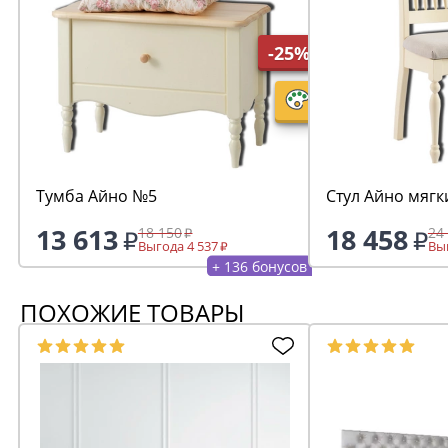
-25%
Тумба Айно №5
Стул Айно мягк
13 613
18 458
18 150
24
Выгода 4 537
Выг
+ 136 бонусов
ПОХОЖИЕ ТОВАРЫ