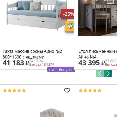
-25%
Тахта массив сосны Айно №2
Стол письменный 
800*1600 с ящиками
Айно №4
41 183
43 395
54 910
57 860
Выгода 13 727
Выгода
+ 411 бонусов