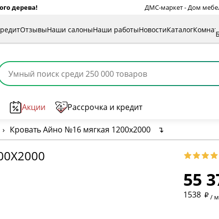
ого дерева!
ДМС-маркет - Дом мебели
кредит
Отзывы
Наши салоны
Наши работы
Новости
Каталог
Комна
Акции
Рассрочка и кредит
›
Кровать Айно №16 мягкая 1200х2000
↴
00Х2000
55 3
* обязат
1538
/ 
* необяз