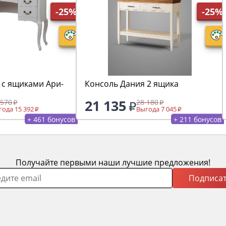
-25%
-25%
 с ящиками Ари-
Консоль Дания 2 ящика
21 135
 570
28 180
ода 15 392
Выгода 7 045
+ 461 бонусов
+ 211 бонусов
Получайте первыми наши лучшие предложения!
Подписат