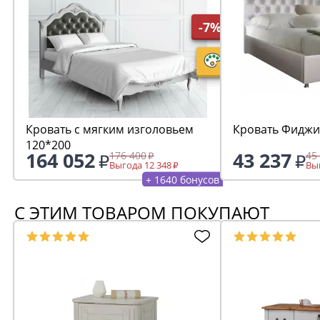
-7%
Кровать с мягким изголовьем
Кровать Фиджи
120*200
164 052
43 237
176 400
45
Выгода 12 348
Выг
+ 1640 бонусов
С ЭТИМ ТОВАРОМ ПОКУПАЮТ