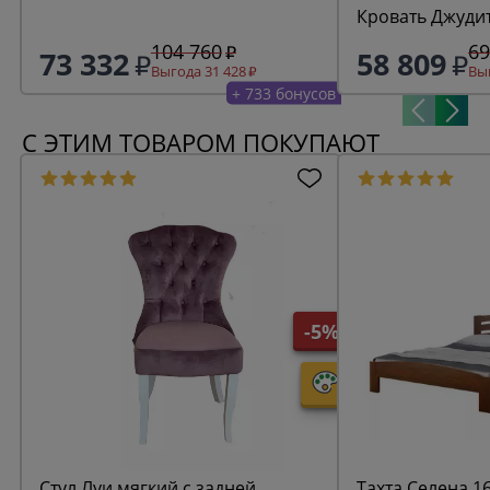
Кровать Джудит
104 760
69
73 332
58 809
Выгода 31 428
Выг
+ 733 бонусов
С ЭТИМ ТОВАРОМ ПОКУПАЮТ
-5%
Стул Луи мягкий с задней
Тахта Селена 1