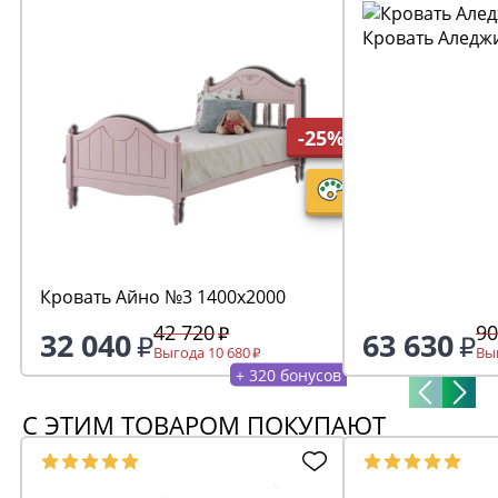
Кровать Аледжи
-25%
Кровать Айно №3 1400х2000
42 720
90
32 040
63 630
Выгода 10 680
Выг
+ 320 бонусов
С ЭТИМ ТОВАРОМ ПОКУПАЮТ