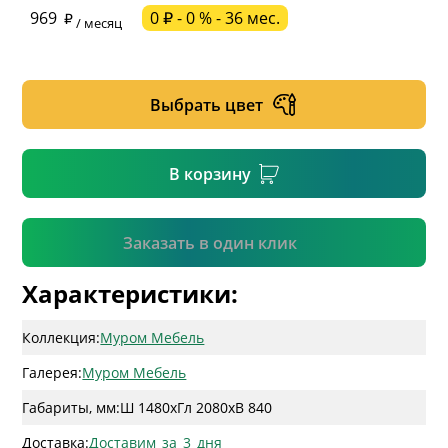
969
0 ₽ - 0 % - 36 мес.
/ месяц
* необязательное поле
Выбрать цвет
* необязательное поле
В корзину
Подтвердить
Заказать в один клик
Характеристики:
Коллекция:
Муром Мебель
Галерея:
Муром Мебель
Габариты, мм:
Ш 1480
x
Гл 2080
x
В 840
Доставка:
Доставим_за_3_дня