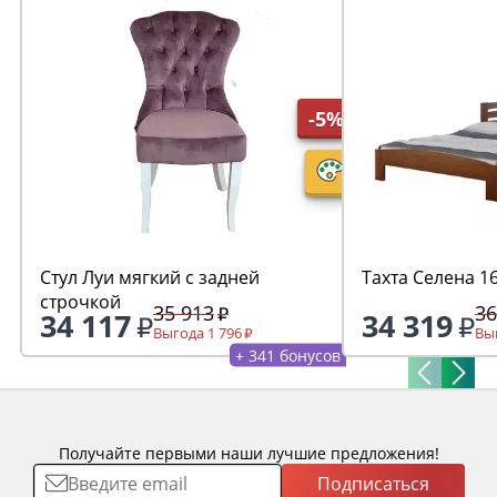
-5%
Стул Луи мягкий с задней
Тахта Селена 1
строчкой
35 913
36
34 117
34 319
Выгода 1 796
Выг
+ 341 бонусов
Получайте первыми наши лучшие предложения!
Подписаться