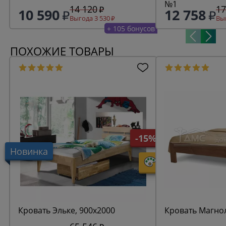
№1
14 120
17
10 590
12 758
Выгода 3 530
Выг
+ 105 бонусов
ПОХОЖИЕ ТОВАРЫ
-15%
Новинка
Кровать Эльке, 900х2000
Кровать Магно