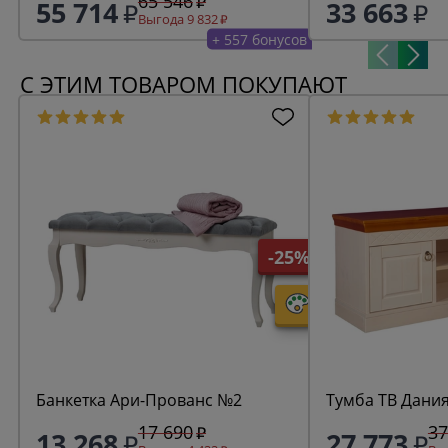
65 546
55 714
33 663
Выгода 9 832
+ 557 бонусов
С ЭТИМ ТОВАРОМ ПОКУПАЮТ
-25%
Банкетка Ари-Прованс №2
Тумба ТВ Дани
17 690
37
13 268
27 773