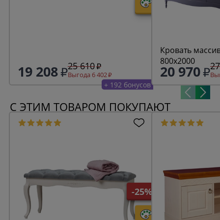
Кровать масси
800х2000
25 610
27
19 208
20 970
Выгода 6 402
Выг
+ 192 бонусов
С ЭТИМ ТОВАРОМ ПОКУПАЮТ
-25%