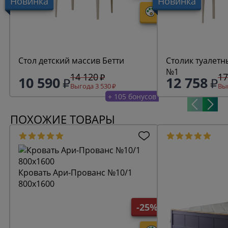
Новинка
Новинка
Стол детский массив Бетти
Столик туалетн
№1
14 120
17
10 590
12 758
Выгода 3 530
Выг
+ 105 бонусов
ПОХОЖИЕ ТОВАРЫ
Кровать Ари-Прованс №10/1
800х1600
-25%